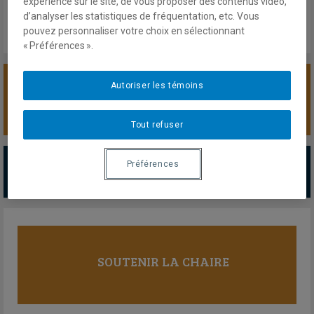
expérience sur le site, de vous proposer des contenus vidéo,
d’analyser les statistiques de fréquentation, etc. Vous
pouvez personnaliser votre choix en sélectionnant
« Préférences ».
Autoriser les témoins
SOUTENIR LA CHAIRE
Tout refuser
PARTENAIRES MAJEURS
Préférences
Tous les partenaires
SOUTENIR LA CHAIRE