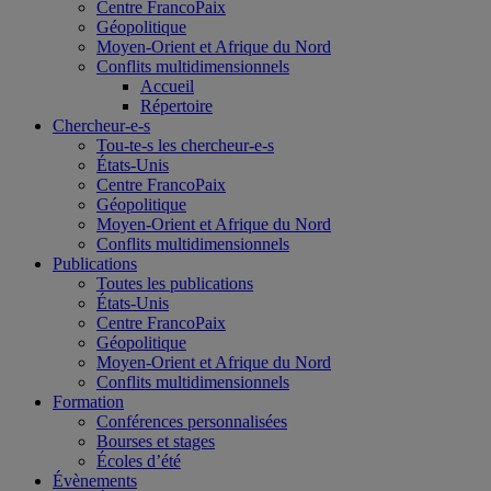
Centre FrancoPaix
Géopolitique
Moyen-Orient et Afrique du Nord
Conflits multidimensionnels
Accueil
Répertoire
Chercheur-e-s
Tou-te-s les chercheur-e-s
États-Unis
Centre FrancoPaix
Géopolitique
Moyen-Orient et Afrique du Nord
Conflits multidimensionnels
Publications
Toutes les publications
États-Unis
Centre FrancoPaix
Géopolitique
Moyen-Orient et Afrique du Nord
Conflits multidimensionnels
Formation
Conférences personnalisées
Bourses et stages
Écoles d’été
Évènements