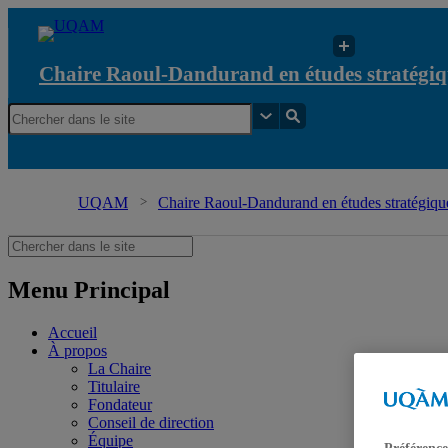
Chaire Raoul-Dandurand en études stratégiq
UQAM
Chaire Raoul-Dandurand en études stratégique
Menu Principal
Accueil
À propos
La Chaire
Titulaire
Fondateur
Conseil de direction
Équipe