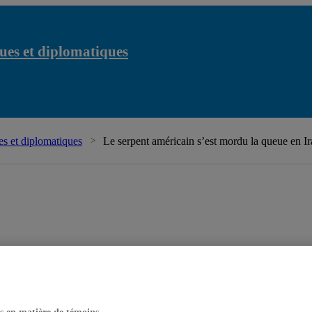
ues et diplomatiques
s et diplomatiques
Le serpent américain s’est mordu la queue en I