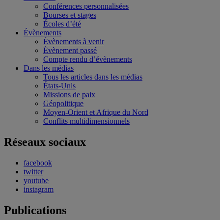
Conférences personnalisées
Bourses et stages
Écoles d’été
Évènements
Évènements à venir
Évènement passé
Compte rendu d’évènements
Dans les médias
Tous les articles dans les médias
États-Unis
Missions de paix
Géopolitique
Moyen-Orient et Afrique du Nord
Conflits multidimensionnels
Réseaux sociaux
facebook
twitter
youtube
instagram
Publications