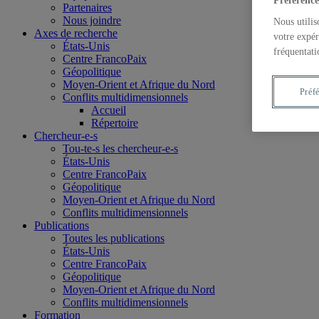
Préférence
Partenaires
Nous joindre
Nous utilis
Axes de recherche
votre expér
États-Unis
fréquentati
Centre FrancoPaix
Géopolitique
Moyen-Orient et Afrique du Nord
Préf
Conflits multidimensionnels
Accueil
Répertoire
Chercheur-e-s
Tou-te-s les chercheur-e-s
États-Unis
Centre FrancoPaix
Géopolitique
Moyen-Orient et Afrique du Nord
Conflits multidimensionnels
Publications
Toutes les publications
États-Unis
Centre FrancoPaix
Géopolitique
Moyen-Orient et Afrique du Nord
Conflits multidimensionnels
Formation