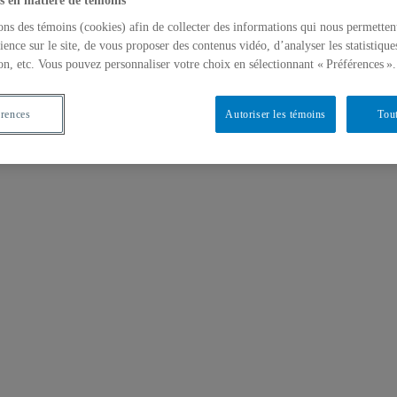
s en matière de témoins
ons des témoins (cookies) afin de collecter des informations qui nous permetten
ience sur le site, de vous proposer des contenus vidéo, d’analyser les statistique
on, etc. Vous pouvez personnaliser votre choix en sélectionnant « Préférences ».
érences
Autoriser les témoins
Tout