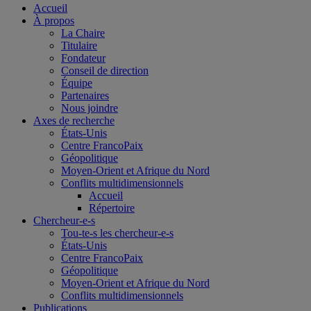
Accueil
À propos
La Chaire
Titulaire
Fondateur
Conseil de direction
Équipe
Partenaires
Nous joindre
Axes de recherche
États-Unis
Centre FrancoPaix
Géopolitique
Moyen-Orient et Afrique du Nord
Conflits multidimensionnels
Accueil
Répertoire
Chercheur-e-s
Tou-te-s les chercheur-e-s
États-Unis
Centre FrancoPaix
Géopolitique
Moyen-Orient et Afrique du Nord
Conflits multidimensionnels
Publications