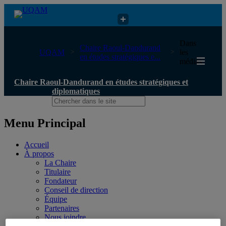
Chaire Raoul-Dandurand en études stratégiques et diplomatiques
Dans
Chaire Raoul-Dandurand
UQAM
les
en études stratégiques e...
médias
Chaire Raoul-Dandurand en études stratégiques et
diplomatiques
Menu Principal
Accueil
À propos
La Chaire
Titulaire
Fondateur
Conseil de direction
Équipe
Partenaires
Nous joindre