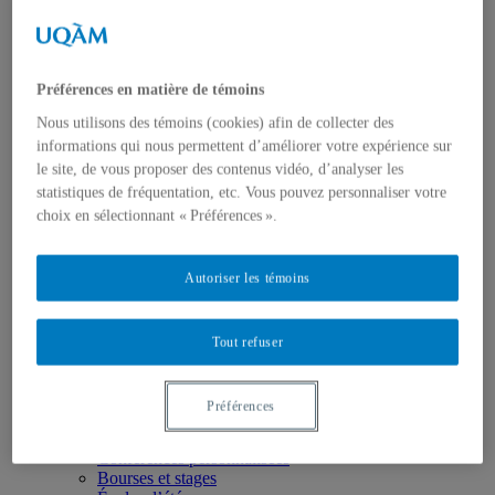
Axes de recherche
États-Unis
Centre FrancoPaix
Géopolitique
Moyen-Orient et Afrique du Nord
Préférences en matière de témoins
Conflits multidimensionnels
Accueil
Nous utilisons des témoins (cookies) afin de collecter des
Répertoire
informations qui nous permettent d’améliorer votre expérience sur
Chercheur-e-s
le site, de vous proposer des contenus vidéo, d’analyser les
Tou-te-s les chercheur-e-s
statistiques de fréquentation, etc. Vous pouvez personnaliser votre
États-Unis
choix en sélectionnant « Préférences ».
Centre FrancoPaix
Géopolitique
Moyen-Orient et Afrique du Nord
Conflits multidimensionnels
Autoriser les témoins
Publications
Toutes les publications
États-Unis
Tout refuser
Centre FrancoPaix
Géopolitique
Moyen-Orient et Afrique du Nord
Préférences
Conflits multidimensionnels
Formation
Conférences personnalisées
Bourses et stages