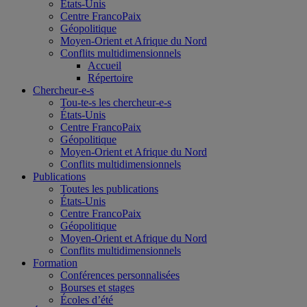
États-Unis
Centre FrancoPaix
Géopolitique
Moyen-Orient et Afrique du Nord
Conflits multidimensionnels
Accueil
Répertoire
Chercheur-e-s
Tou-te-s les chercheur-e-s
États-Unis
Centre FrancoPaix
Géopolitique
Moyen-Orient et Afrique du Nord
Conflits multidimensionnels
Publications
Toutes les publications
États-Unis
Centre FrancoPaix
Géopolitique
Moyen-Orient et Afrique du Nord
Conflits multidimensionnels
Formation
Conférences personnalisées
Bourses et stages
Écoles d’été