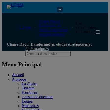
Chaire Raoul-Dandurand en études stratégiques et diplomatiques
Chaire Raoul-
Les
Dandurand en
UQAM
cyberincidents
études stratégiques
au Canada
et diplomatiques
Chaire Raoul-Dandurand en études stratégiques et
diplomatiques
Menu Principal
Accueil
À propos
La Chaire
Titulaire
Fondateur
Conseil de direction
Équipe
Partenaires