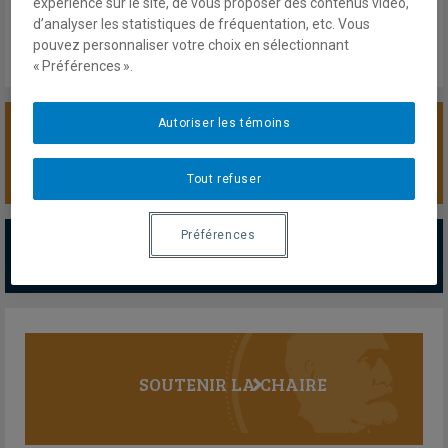
expérience sur le site, de vous proposer des contenus vidéo,
Lien externe
d’analyser les statistiques de fréquentation, etc. Vous
pouvez personnaliser votre choix en sélectionnant
« Préférences ».
Autoriser les témoins
SOUTENIR LA CHAIRE
Tout refuser
PARTENAIRES MAJEURS
Préférences
Tous les partenaires
SOUTENIR LA CHAIRE