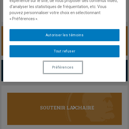
expérience sur le site, de vous proposer des contenus vidéo,
d’analyser les statistiques de fréquentation, etc. Vous
pouvez personnaliser votre choix en sélectionnant
« Préférences ».
Autoriser les témoins
SOUTENIR LA CHAIRE
Tout refuser
PARTENAIRES MAJEURS
Préférences
Tous les partenaires
SOUTENIR LA CHAIRE