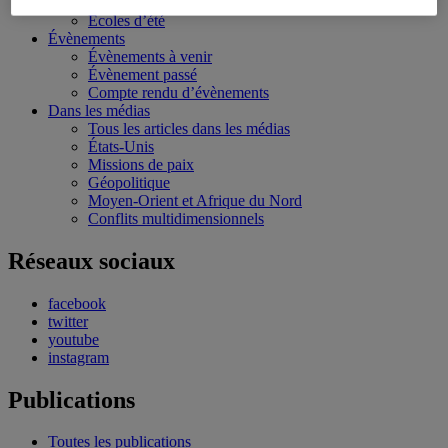
Bourses et stages
Écoles d’été
Évènements
Évènements à venir
Évènement passé
Compte rendu d’évènements
Dans les médias
Tous les articles dans les médias
États-Unis
Missions de paix
Géopolitique
Moyen-Orient et Afrique du Nord
Conflits multidimensionnels
Réseaux sociaux
facebook
twitter
youtube
instagram
Publications
Toutes les publications