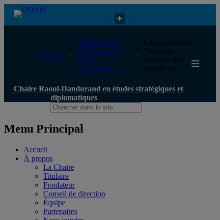
Chaire Raoul-Dandurand en études stratégiques et diplomatiques
Chaire Raoul-
L’optimisme de
Dandurand en
Trump de
UQAM
études
conclure une
stratégiques e...
entente av...
Chaire Raoul-Dandurand en études stratégiques et
diplomatiques
Menu Principal
Accueil
À propos
La Chaire
Titulaire
Fondateur
Conseil de direction
Équipe
Partenaires