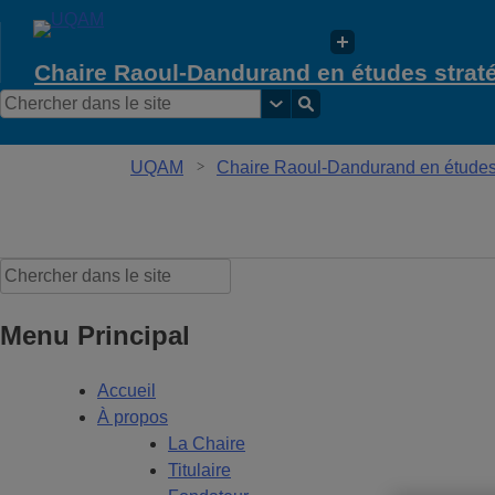
Chaire Raoul-Dandurand en études strat
UQAM
Chaire Raoul-Dandurand en études 
Chaire Raoul-Dandurand en études stratégi
Menu Principal
Accueil
À propos
La Chaire
Titulaire