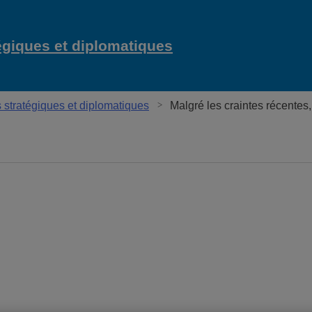
égiques et diplomatiques
stratégiques et diplomatiques
Malgré les craintes récentes
ques et diplomatiques