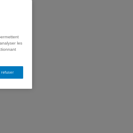
permettent
analyser les
ctionnant
 refuser