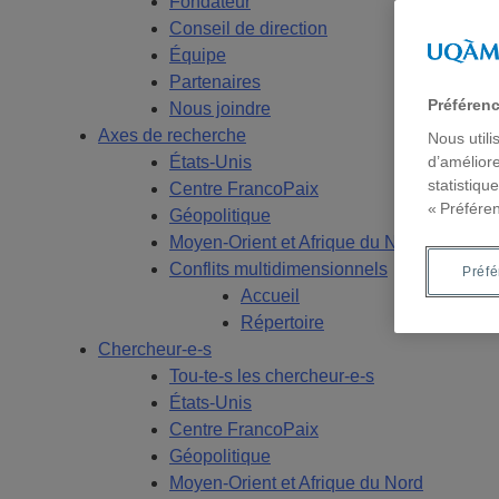
Fondateur
Conseil de direction
Équipe
Partenaires
Préféren
Nous joindre
Axes de recherche
Nous utili
États-Unis
d’améliore
statistiqu
Centre FrancoPaix
« Préfére
Géopolitique
Moyen-Orient et Afrique du Nord
Conflits multidimensionnels
Préf
Accueil
Répertoire
Chercheur-e-s
Tou-te-s les chercheur-e-s
États-Unis
Centre FrancoPaix
Géopolitique
Moyen-Orient et Afrique du Nord