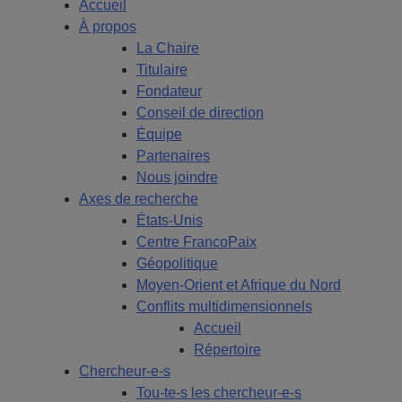
Accueil
À propos
La Chaire
Titulaire
Fondateur
Conseil de direction
Équipe
Partenaires
Nous joindre
Axes de recherche
États-Unis
Centre FrancoPaix
Géopolitique
Moyen-Orient et Afrique du Nord
Conflits multidimensionnels
Accueil
Répertoire
Chercheur-e-s
Tou-te-s les chercheur-e-s