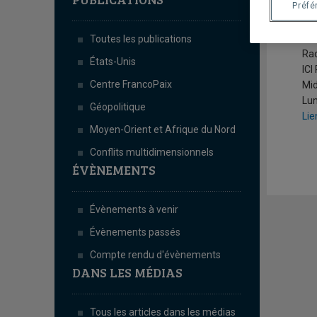
M
Préfé
Han
Toutes les publications
Ra
États-Unis
ICI
Centre FrancoPaix
Mid
Lun
Géopolitique
Lie
Moyen-Orient et Afrique du Nord
Conflits multidimensionnels
ÉVÈNEMENTS
Évènements à venir
Évènements passés
Compte rendu d'évènements
DANS LES MÉDIAS
Tous les articles dans les médias