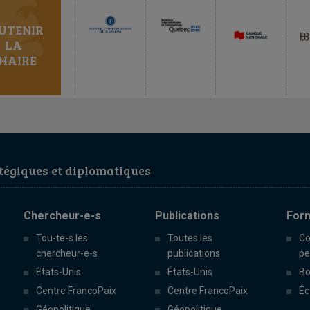
UTENIR
LA
HAIRE
égiques et diplomatiques
Chercheur-e-s
Publications
For
Tou-te-s les
Toutes les
Co
chercheur-e-s
publications
pe
États-Unis
États-Unis
Bo
Centre FrancoPaix
Centre FrancoPaix
Éc
Géopolitique
Géopolitique