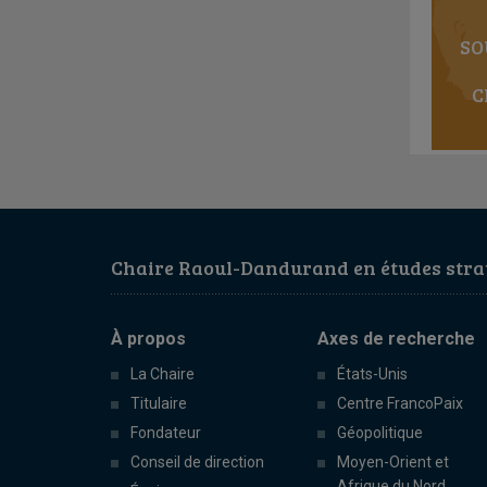
SO
C
Chaire Raoul-Dandurand en études strat
À propos
Axes de recherche
La Chaire
États-Unis
Titulaire
Centre FrancoPaix
Fondateur
Géopolitique
Conseil de direction
Moyen-Orient et
Afrique du Nord