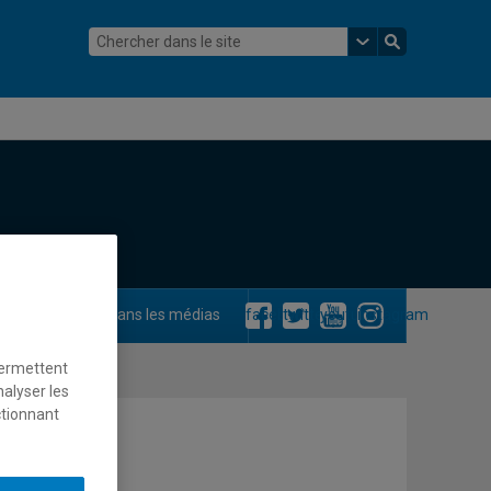
ements
Dans les médias
facebook
twitter
youtube
instagram
permettent
nalyser les
ctionnant