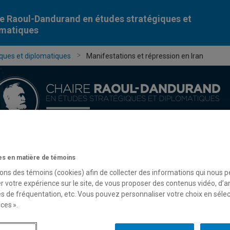
e Raoul-Dandurand en études stratégiques et
omatiques
ques et diplomatiques
Manifestations et répression en Iran
Chercheur-e-s
Publications
Formation
Évèn
s en matière de témoins
sons des témoins (cookies) afin de collecter des informations qui nous 
r votre expérience sur le site, de vous proposer des contenus vidéo, d’a
es de fréquentation, etc. Vous pouvez personnaliser votre choix en séle
ces ».