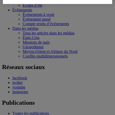
Bourses et stages
Écoles d’été
Évènements
Évènements à venir
Évènement passé
Compte rendu d’évènements
Dans les médias
Tous les articles dans les médias
États-Unis
Missions de paix
Géopolitique
Moyen-Orient et Afrique du Nord
Conflits multidimensionnels
Réseaux sociaux
facebook
twitter
youtube
instagram
Publications
Toutes les publications