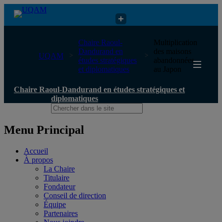
Chaire Raoul-Dandurand en études stratégiques et diplomatiques
Chaire Raoul-
Multiplication
Dandurand en
des maisons
UQAM
études stratégiques
abandonnées
et diplomatiques
au Japon
Chaire Raoul-Dandurand en études stratégiques et
diplomatiques
Menu Principal
Accueil
À propos
La Chaire
Titulaire
Fondateur
Conseil de direction
Équipe
Partenaires