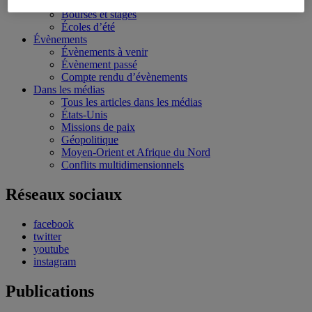
Conférences personnalisées
Bourses et stages
Écoles d’été
Évènements
Évènements à venir
Évènement passé
Compte rendu d’évènements
Dans les médias
Tous les articles dans les médias
États-Unis
Missions de paix
Géopolitique
Moyen-Orient et Afrique du Nord
Conflits multidimensionnels
Réseaux sociaux
facebook
twitter
youtube
instagram
Publications