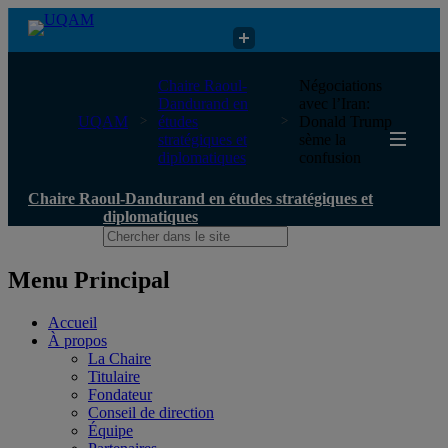
Chaire Raoul-Dandurand en études stratégiques et diplomatiques
Chaire Raoul-
Négociations
Dandurand en
avec l’Iran:
UQAM
études
Donald Trump
stratégiques et
sème la
diplomatiques
confusion
Chaire Raoul-Dandurand en études stratégiques et
diplomatiques
Menu Principal
Accueil
À propos
La Chaire
Titulaire
Fondateur
Conseil de direction
Équipe