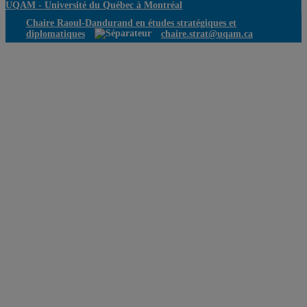
UQAM -
Université du Québec à Montréal
Chaire Raoul-Dandurand en études stratégiques et
diplomatiques
chaire.strat@uqam.ca