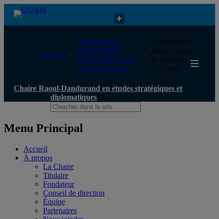
Chaire Raoul-Dandurand en études stratégiques et diplomatiques
Chaire Raoul-
Négociations
Dandurand en
de paix entre
UQAM
études stratégiques
la Russie et
et diplomatiques
l’Ukraine
Chaire Raoul-Dandurand en études stratégiques et
diplomatiques
Menu Principal
Accueil
À propos
La Chaire
Titulaire
Fondateur
Conseil de direction
Équipe
Partenaires