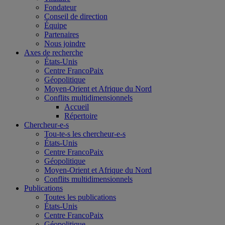
Fondateur
Conseil de direction
Équipe
Partenaires
Nous joindre
Axes de recherche
États-Unis
Centre FrancoPaix
Géopolitique
Moyen-Orient et Afrique du Nord
Conflits multidimensionnels
Accueil
Répertoire
Chercheur-e-s
Tou-te-s les chercheur-e-s
États-Unis
Centre FrancoPaix
Géopolitique
Moyen-Orient et Afrique du Nord
Conflits multidimensionnels
Publications
Toutes les publications
États-Unis
Centre FrancoPaix
Géopolitique