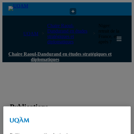
Chaire Raoul-Dandurand en études stratégiques et diplomatiques
Chaire Raoul-
Niger:
Dandurand en études
retrait de la
UQAM
stratégiques et
France, et
diplomatiques
après ?
Chaire Raoul-Dandurand en études stratégiques et
diplomatiques
Publications
Toutes les publications
États-Unis
Centre FrancoPaix