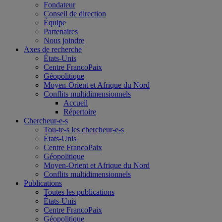
Fondateur
Conseil de direction
Équipe
Partenaires
Nous joindre
Axes de recherche
États-Unis
Centre FrancoPaix
Géopolitique
Moyen-Orient et Afrique du Nord
Conflits multidimensionnels
Accueil
Répertoire
Chercheur-e-s
Tou-te-s les chercheur-e-s
États-Unis
Centre FrancoPaix
Géopolitique
Moyen-Orient et Afrique du Nord
Conflits multidimensionnels
Publications
Toutes les publications
États-Unis
Centre FrancoPaix
Géopolitique