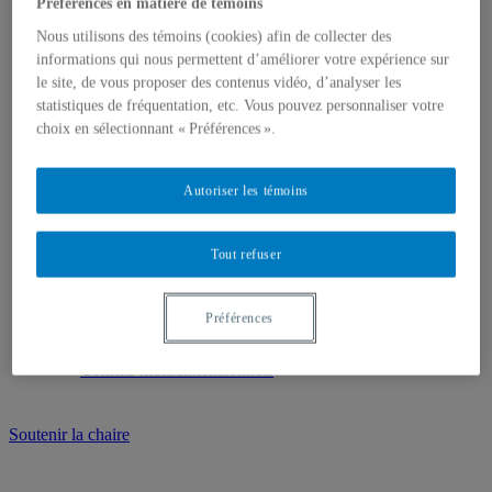
Préférences en matière de témoins
Géopolitique
Moyen-Orient et Afrique du Nord
Nous utilisons des témoins (cookies) afin de collecter des
Conflits multidimensionnels
informations qui nous permettent d’améliorer votre expérience sur
le site, de vous proposer des contenus vidéo, d’analyser les
Évènements
statistiques de fréquentation, etc. Vous pouvez personnaliser votre
choix en sélectionnant « Préférences ».
Évènements à venir
Évènements passés
Compte rendu d'évènements
Autoriser les témoins
Dans les médias
Tout refuser
Tous les articles dans les médias
États-Unis
Missions de paix
Préférences
Géopolitique
Moyen-Orient et Afrique du Nord
Conflits multidimensionnels
Soutenir la chaire