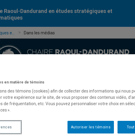
e Raoul-Dandurand en études stratégiques et
omatiques
ues e...
Dans les médias
s en matière de témoins
Chercheur-e-s
Publications
Formation
Évèn
sons des témoins (cookies) afin de collecter des informations qui nous 
r votre expérience sur le site, de vous proposer des contenus vidéo, d’a
es de fréquentation, etc. Vous pouvez personnaliser votre choix en séle
ces ».
rences
Autoriser les témoins
Tout