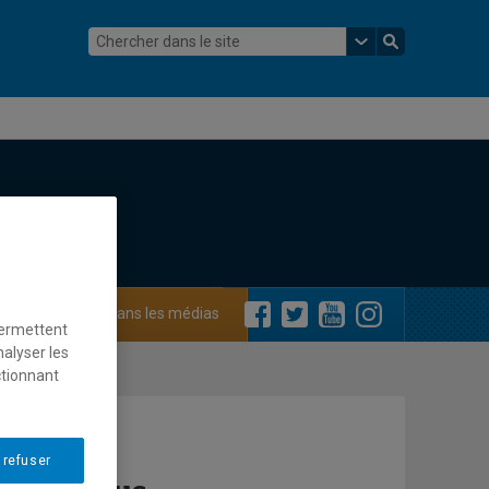
ements
Dans les médias
permettent
nalyser les
ctionnant
 refuser