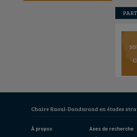
PART
SO
C
Chaire Raoul-Dandurand en études strat
À propos
Axes de recherche