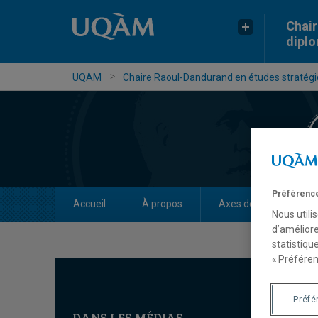
Chair
dipl
UQAM
Chaire Raoul-Dandurand en études stratégiq
Préférence
Accueil
À propos
Axes de recherche
Nous utili
d’améliore
statistiqu
« Préféren
Préfé
DANS LES MÉDIAS