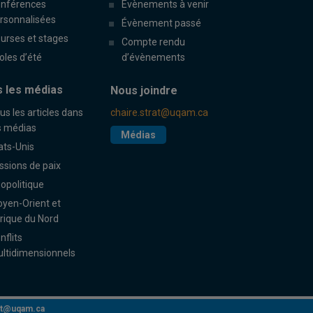
nférences
Évènements à venir
rsonnalisées
Évènement passé
urses et stages
Compte rendu
oles d’été
d’évènements
 les médias
Nous joindre
us les articles dans
chaire.strat@uqam.ca
s médias
Médias
ats-Unis
ssions de paix
opolitique
yen-Orient et
rique du Nord
nflits
ltidimensionnels
rat@uqam.ca