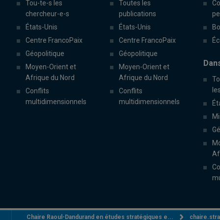
Tou-te-s les
Toutes les
Co
chercheur-e-s
publications
pe
États-Unis
États-Unis
Bo
Centre FrancoPaix
Centre FrancoPaix
Éc
Géopolitique
Géopolitique
Dans
Moyen-Orient et
Moyen-Orient et
Afrique du Nord
Afrique du Nord
To
le
Conflits
Conflits
multidimensionnels
multidimensionnels
Ét
Mi
Gé
Mo
Af
Co
mu
Chaire Raoul-Dandurand en études stratégiques e...
chaire.st