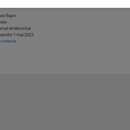
ouvelle menace d’espionnage rus
xis Rapin
esse
rnal de Montréal
manche 1 mai 2022
n externe