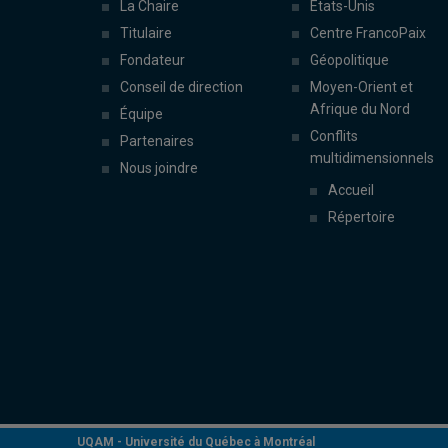
La Chaire
États-Unis
Titulaire
Centre FrancoPaix
Fondateur
Géopolitique
Conseil de direction
Moyen-Orient et
Afrique du Nord
Équipe
Conflits
Partenaires
multidimensionnels
Nous joindre
Accueil
Répertoire
UQAM -
Université du Québec à Montréal