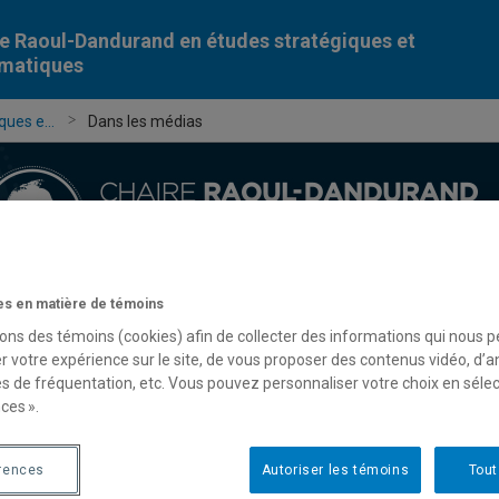
e Raoul-Dandurand en études stratégiques et
omatiques
ues e...
Dans les médias
s en matière de témoins
Chercheur-e-s
Publications
Formation
Évèn
sons des témoins (cookies) afin de collecter des informations qui nous 
r votre expérience sur le site, de vous proposer des contenus vidéo, d’a
es de fréquentation, etc. Vous pouvez personnaliser votre choix en séle
ces ».
rences
Autoriser les témoins
Tout