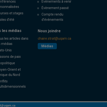
nférences
Évènements à venir
rsonnalisées
Évènement passé
urses et stages
Compte rendu
oles d’été
d’évènements
 les médias
Nous joindre
us les articles dans
chaire.strat@uqam.ca
s médias
Médias
ats-Unis
ssions de paix
opolitique
yen-Orient et
rique du Nord
nflits
ltidimensionnels
rat@uqam.ca