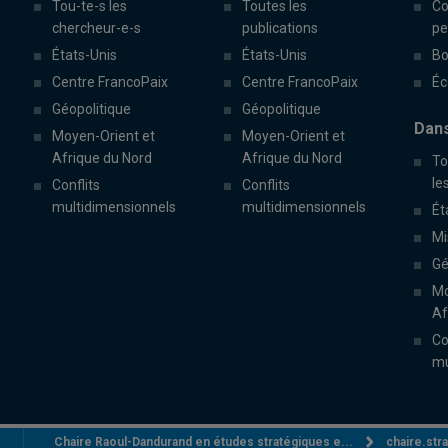
Tou-te-s les
Toutes les
Co
chercheur-e-s
publications
pe
États-Unis
États-Unis
Bo
Centre FrancoPaix
Centre FrancoPaix
Éc
Géopolitique
Géopolitique
Dans
Moyen-Orient et
Moyen-Orient et
Afrique du Nord
Afrique du Nord
To
le
Conflits
Conflits
multidimensionnels
multidimensionnels
Ét
Mi
Gé
Mo
Af
Co
mu
Chaire Raoul-Dandurand en études stratégiques e...
chaire.st