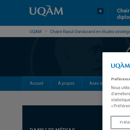
Chair
dipl
UQAM
Chaire Raoul-Dandurand en études stratégiq
Préférence
Accueil
À propos
Axes de recherche
Nous utili
d’améliore
statistiqu
« Préféren
Préfé
DANS LES MÉDIAS