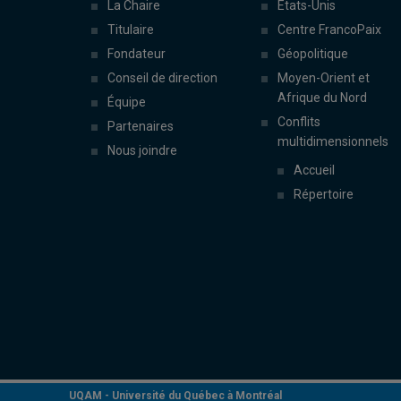
La Chaire
États-Unis
Titulaire
Centre FrancoPaix
Fondateur
Géopolitique
Conseil de direction
Moyen-Orient et
Afrique du Nord
Équipe
Conflits
Partenaires
multidimensionnels
Nous joindre
Accueil
Répertoire
UQAM -
Université du Québec à Montréal