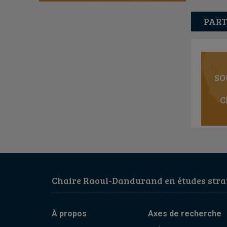
PART
SO
C
Chaire Raoul-Dandurand en études strat
À propos
Axes de recherche