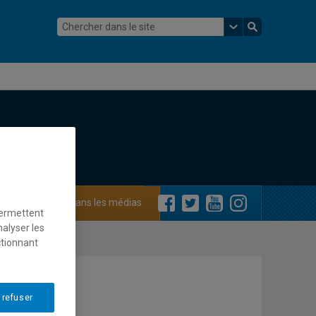
ements
Dans les médias
permettent
nalyser les
ctionnant
 refuser