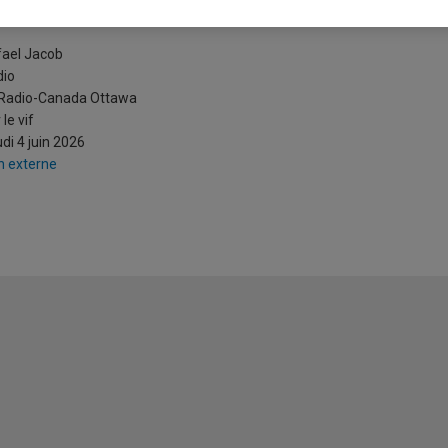
olitique américaine
ael Jacob
dio
 Radio-Canada Ottawa
 le vif
di 4 juin 2026
n externe