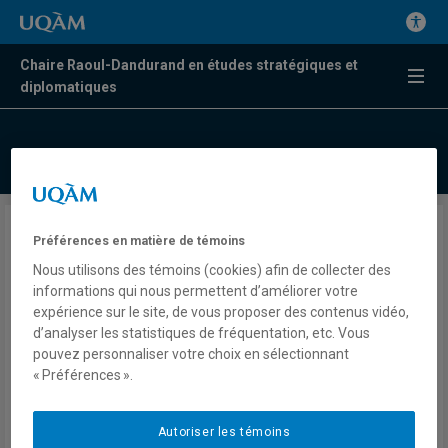
Chaire Raoul-Dandurand en études stratégiques et
diplomatiques
Pourquoi les États-Unis ont
Préférences en matière de témoins
attaqué l’Iran?
Nous utilisons des témoins (cookies) afin de collecter des
informations qui nous permettent d’améliorer votre
expérience sur le site, de vous proposer des contenus vidéo,
Miloud Chennoufi
d’analyser les statistiques de fréquentation, etc. Vous
pouvez personnaliser votre choix en sélectionnant
Presse
« Préférences ».
Les As de l'info
Lundi 2 mars 2026
Lien externe
Autoriser les témoins