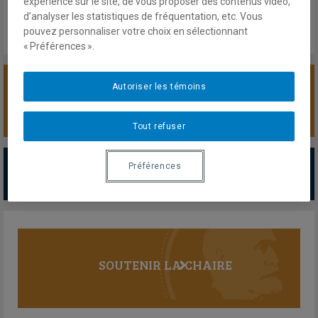
expérience sur le site, de vous proposer des contenus vidéo,
d’analyser les statistiques de fréquentation, etc. Vous
pouvez personnaliser votre choix en sélectionnant
« Préférences ».
Autoriser les témoins
SOUTENIR LA CHAIRE
Tout refuser
PARTENAIRES MAJEURS
Préférences
Tous les partenaires
SOUTENIR LA CHAIRE