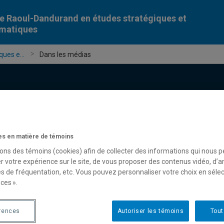
e Raoul-Dandurand en études stratégiques et
omatiques
ues e...
Dans les médias
s en matière de témoins
Chercheur-e-s
Publications
Formation
Évèn
sons des témoins (cookies) afin de collecter des informations qui nous 
r votre expérience sur le site, de vous proposer des contenus vidéo, d’a
es de fréquentation, etc. Vous pouvez personnaliser votre choix en séle
ces ».
rences
Autoriser les témoins
Tout