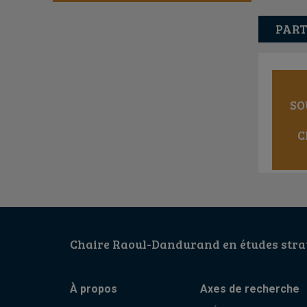
PART
SO
C
Chaire Raoul-Dandurand en études strat
À propos
Axes de recherche