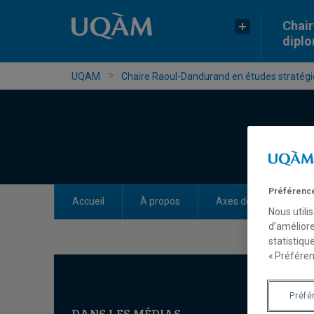
Chair
dipl
UQAM
Chaire Raoul-Dandurand en études stratégiq
Préférence
Accueil
À propos
Axes de recherche
Nous utili
d’améliore
statistiqu
« Préféren
Préfé
DANS LES MÉDIAS