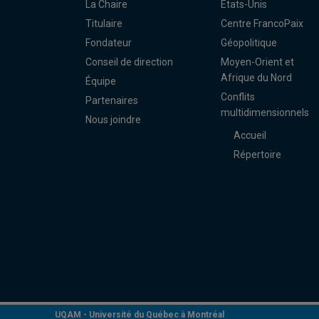
La Chaire
États-Unis
Titulaire
Centre FrancoPaix
Fondateur
Géopolitique
Conseil de direction
Moyen-Orient et
Afrique du Nord
Équipe
Conflits
Partenaires
multidimensionnels
Nous joindre
Accueil
Répertoire
UQAM -
Université du Québec à Montréal