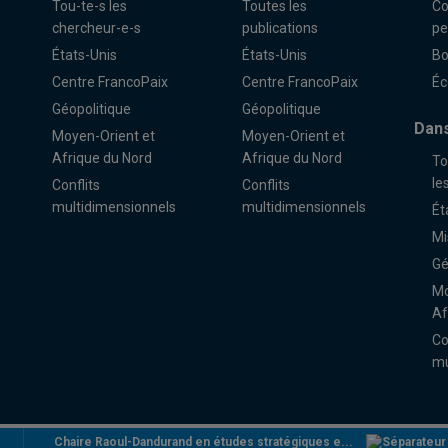
Tou-te-s les
Toutes les
Co
chercheur-e-s
publications
pe
États-Unis
États-Unis
Bo
Centre FrancoPaix
Centre FrancoPaix
Éc
Géopolitique
Géopolitique
Dans
Moyen-Orient et
Moyen-Orient et
Afrique du Nord
Afrique du Nord
To
le
Conflits
Conflits
multidimensionnels
multidimensionnels
Ét
Mi
Gé
Mo
Af
Co
mu
Chaire Raoul-Dandurand en études stratégiques e...