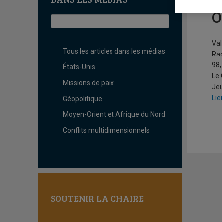
Q
O
Val
Tous les articles dans les médias
Ra
98,
États-Unis
Le
Missions de paix
Jeu
Lie
Géopolitique
Moyen-Orient et Afrique du Nord
Conflits multidimensionnels
SOUTENIR LA CHAIRE