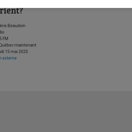
ue doit-on retenir du passage d
rient?
érie Beaudoin
dio
5 FM
 Québec maintenant
di 15 mai 2025
n externe