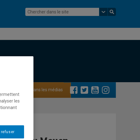
ements
Dans les médias
permettent
nalyser les
ctionnant
 refuser