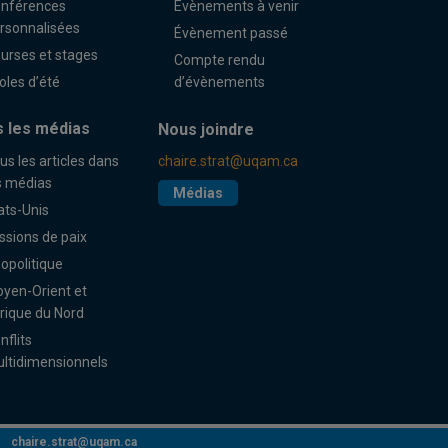
nférences
Évènements à venir
rsonnalisées
Évènement passé
urses et stages
Compte rendu
oles d’été
d’évènements
 les médias
Nous joindre
us les articles dans
chaire.strat@uqam.ca
s médias
Médias
ats-Unis
ssions de paix
opolitique
yen-Orient et
rique du Nord
nflits
ltidimensionnels
chaire.strat@uqam.ca