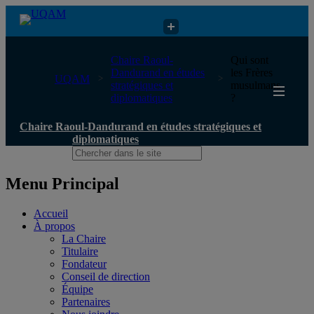
Chaire Raoul-Dandurand en études stratégiques et diplomatiques
Chaire Raoul-
Qui sont
Dandurand en études
les Frères
UQAM
stratégiques et
musulmans
diplomatiques
?
Chaire Raoul-Dandurand en études stratégiques et
diplomatiques
Menu Principal
Accueil
À propos
La Chaire
Titulaire
Fondateur
Conseil de direction
Équipe
Partenaires