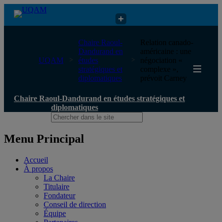
Chaire Raoul-Dandurand en études stratégiques et diplomatiques
Chaire Raoul-
Relation canado-
Dandurand en
américaine : une
UQAM
études
négociation «
stratégiques et
complexe »,
diplomatiques
prévoit Carney
Chaire Raoul-Dandurand en études stratégiques et
diplomatiques
Menu Principal
Accueil
À propos
La Chaire
Titulaire
Fondateur
Conseil de direction
Équipe