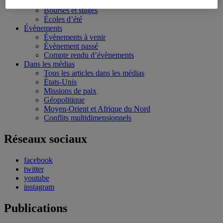
Conférences personnalisées
Bourses et stages
Écoles d’été
Évènements
Évènements à venir
Évènement passé
Compte rendu d’évènements
Dans les médias
Tous les articles dans les médias
États-Unis
Missions de paix
Géopolitique
Moyen-Orient et Afrique du Nord
Conflits multidimensionnels
Réseaux sociaux
facebook
twitter
youtube
instagram
Publications