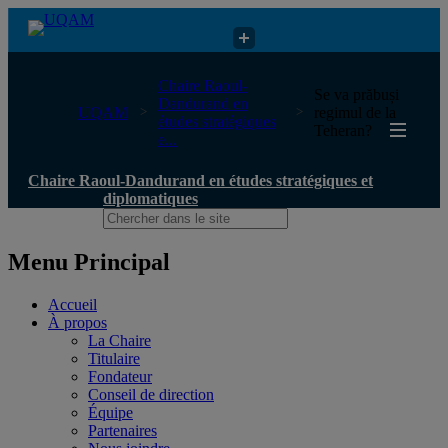
Chaire Raoul-Dandurand en études stratégiques et diplomatiques
Chaire Raoul-
Se va prăbuși
Dandurand en
UQAM
regimul de la
études stratégiques
Teheran?
e...
Chaire Raoul-Dandurand en études stratégiques et
diplomatiques
Menu Principal
Accueil
À propos
La Chaire
Titulaire
Fondateur
Conseil de direction
Équipe
Partenaires