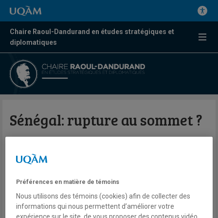
Chaire Raoul-Dandurand en études stratégiques et
diplomatiques
Sénégal: rupture au sommet ?
Niagalé Bagayoko
Télé
France 24
On va plus loin
Préférences en matière de témoins
Mardi 26 mai 2026
Nous utilisons des témoins (cookies) afin de collecter des
Lien externe
informations qui nous permettent d’améliorer votre
expérience sur le site, de vous proposer des contenus vidéo,