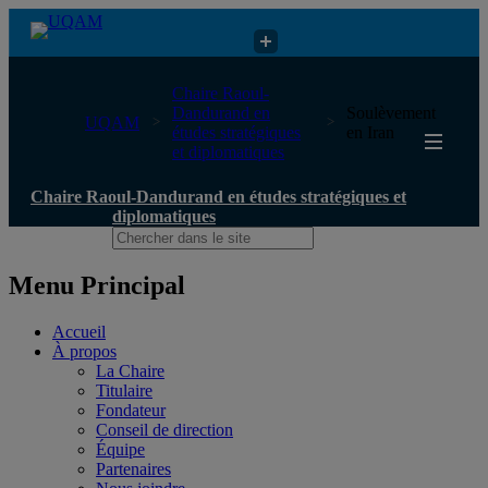
Chaire Raoul-Dandurand en études stratégiques et diplomatiques
Chaire Raoul-
Dandurand en
Soulèvement
UQAM
études stratégiques
en Iran
et diplomatiques
Chaire Raoul-Dandurand en études stratégiques et
diplomatiques
Menu Principal
Accueil
À propos
La Chaire
Titulaire
Fondateur
Conseil de direction
Équipe
Partenaires