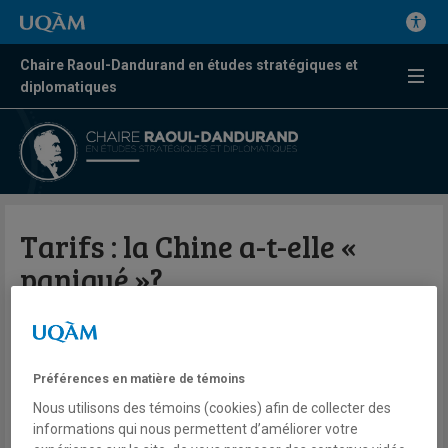
Chaire Raoul-Dandurand en études stratégiques et
diplomatiques
Tarifs : la Chine a-t-elle «
paniqué »?
Benoit Hardy-Chartrand
Télé
ICI RDI
Préférences en matière de témoins
L'info maintenant
Nous utilisons des témoins (cookies) afin de collecter des
Vendredi 4 avril 2025
informations qui nous permettent d’améliorer votre
Lien externe