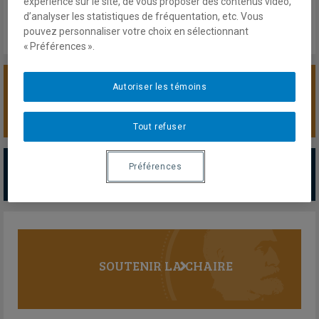
expérience sur le site, de vous proposer des contenus vidéo,
d’analyser les statistiques de fréquentation, etc. Vous
pouvez personnaliser votre choix en sélectionnant
« Préférences ».
Autoriser les témoins
SOUTENIR LA CHAIRE
Tout refuser
PARTENAIRES MAJEURS
Préférences
Tous les partenaires
SOUTENIR LA CHAIRE