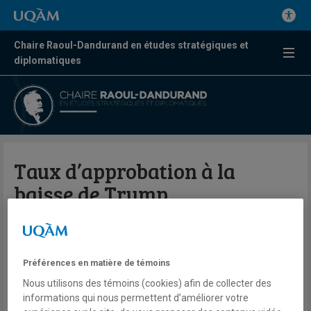
Chaire Raoul-Dandurand en études stratégiques et
diplomatiques
Taux d’approbation à la
baisse de Trump
Valérie Beaudoin
Radio
98,5 FM
Préférences en matière de témoins
Le Québec maintenant
Nous utilisons des témoins (cookies) afin de collecter des
Jeudi 20 novembre 2025
informations qui nous permettent d’améliorer votre
Lien externe