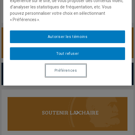
expérience sur le site, de vous proposer des contenus vidéo,
d’analyser les statistiques de fréquentation, etc. Vous
pouvez personnaliser votre choix en sélectionnant
« Préférences ».
Autoriser les témoins
SOUTENIR LA CHAIRE
Tout refuser
PARTENAIRES MAJEURS
Préférences
Tous les partenaires
SOUTENIR LA CHAIRE