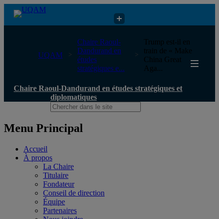
Chaire Raoul-Dandurand en études stratégiques et diplomatiques
Chaire Raoul-
Trump est-il en
Dandurand en
train de « Make
UQAM
études
China Great
stratégiques e...
Aga...
Chaire Raoul-Dandurand en études stratégiques et
diplomatiques
Menu Principal
Accueil
À propos
La Chaire
Titulaire
Fondateur
Conseil de direction
Équipe
Partenaires