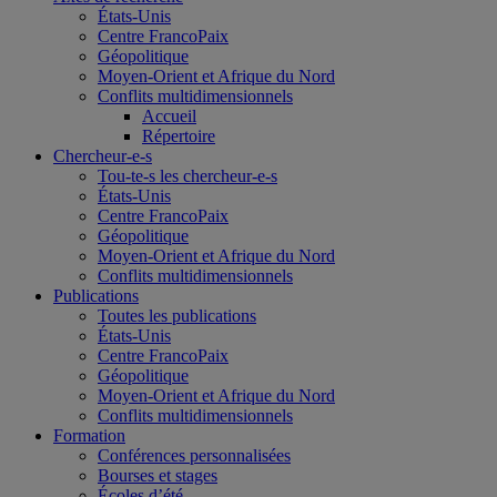
États-Unis
Centre FrancoPaix
Géopolitique
Moyen-Orient et Afrique du Nord
Conflits multidimensionnels
Accueil
Répertoire
Chercheur-e-s
Tou-te-s les chercheur-e-s
États-Unis
Centre FrancoPaix
Géopolitique
Moyen-Orient et Afrique du Nord
Conflits multidimensionnels
Publications
Toutes les publications
États-Unis
Centre FrancoPaix
Géopolitique
Moyen-Orient et Afrique du Nord
Conflits multidimensionnels
Formation
Conférences personnalisées
Bourses et stages
Écoles d’été