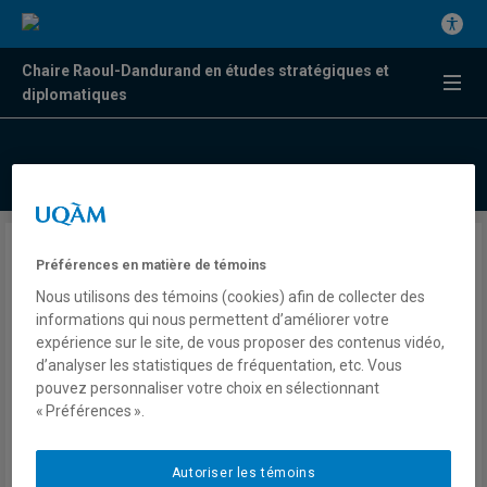
Chaire Raoul-Dandurand en études stratégiques et
diplomatiques
Trump veut nationaliser les
Préférences en matière de témoins
élections américaines
Nous utilisons des témoins (cookies) afin de collecter des
informations qui nous permettent d’améliorer votre
expérience sur le site, de vous proposer des contenus vidéo,
Valérie Beaudoin
d’analyser les statistiques de fréquentation, etc. Vous
Radio
pouvez personnaliser votre choix en sélectionnant
107,7 Estrie
« Préférences ».
Que l'Estrie se lève
Mardi 3 février 2026
Autoriser les témoins
Lien externe