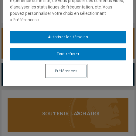
expérience sur le site, de vous proposer des contenus vidéo,
d’analyser les statistiques de fréquentation, etc. Vous
pouvez personnaliser votre choix en sélectionnant
« Préférences ».
Autoriser les témoins
SOUTENIR LA CHAIRE
Tout refuser
PARTENAIRES MAJEURS
Préférences
Tous les partenaires
SOUTENIR LA CHAIRE