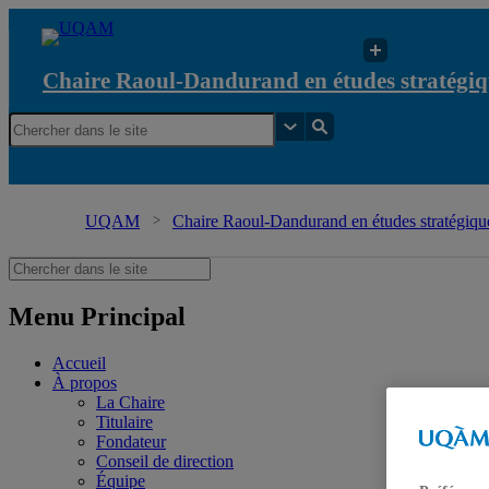
Chaire Raoul-Dandurand en études stratégiq
UQAM
Chaire Raoul-Dandurand en études stratégique
Menu Principal
Accueil
À propos
La Chaire
Titulaire
Fondateur
Conseil de direction
Équipe