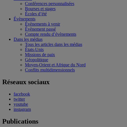
Conférences personnalisées
Bourses et stages
Écoles d’été
Évènements
Évènements à venir
Évènement passé
Compte rendu d’évènements
Dans les médias
Tous les articles dans les médias
États-Unis
Missions de paix
Géopolitique
Moyen-Orient et Afrique du Nord
Conflits multidimensionnels
Réseaux sociaux
facebook
twitter
youtube
instagram
Publications