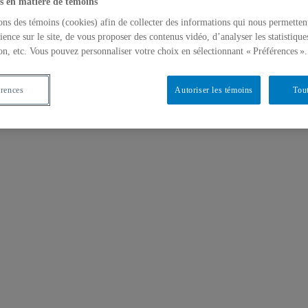
s en matière de témoins
ons des témoins (cookies) afin de collecter des informations qui nous permetten
ience sur le site, de vous proposer des contenus vidéo, d’analyser les statistique
on, etc. Vous pouvez personnaliser votre choix en sélectionnant « Préférences ».
érences
Autoriser les témoins
Tout