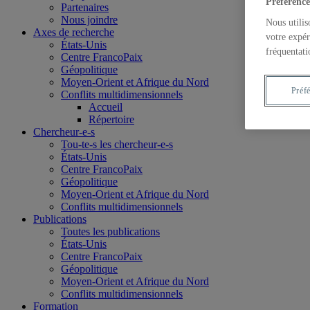
Préférence
Partenaires
Nous joindre
Nous utilis
Axes de recherche
votre expér
États-Unis
fréquentati
Centre FrancoPaix
Géopolitique
Moyen-Orient et Afrique du Nord
Préf
Conflits multidimensionnels
Accueil
Répertoire
Chercheur-e-s
Tou-te-s les chercheur-e-s
États-Unis
Centre FrancoPaix
Géopolitique
Moyen-Orient et Afrique du Nord
Conflits multidimensionnels
Publications
Toutes les publications
États-Unis
Centre FrancoPaix
Géopolitique
Moyen-Orient et Afrique du Nord
Conflits multidimensionnels
Formation