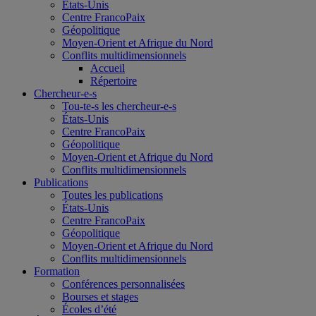
États-Unis
Centre FrancoPaix
Géopolitique
Moyen-Orient et Afrique du Nord
Conflits multidimensionnels
Accueil
Répertoire
Chercheur-e-s
Tou-te-s les chercheur-e-s
États-Unis
Centre FrancoPaix
Géopolitique
Moyen-Orient et Afrique du Nord
Conflits multidimensionnels
Publications
Toutes les publications
États-Unis
Centre FrancoPaix
Géopolitique
Moyen-Orient et Afrique du Nord
Conflits multidimensionnels
Formation
Conférences personnalisées
Bourses et stages
Écoles d’été