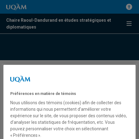
Chaire Raoul-Dandurand en études stratégiques et
diplomatiques
Un shutdown, une première
depuis 2018 aux États-Unis
Préférences en matière de témoins
Nous utilisons des témoins (cookies) afin de collecter des
Romuald Sciora
informations qui nous permettent d’améliorer votre
Télé
expérience sur le site, de vous proposer des contenus vidéo,
BFMTV
d’analyser les statistiques de fréquentation, etc. Vous
Le 18/19 d'Hedwige Chevrillon
pouvez personnaliser votre choix en sélectionnant
Mercredi 1 octobre 2025
« Préférences ».
Lien externe