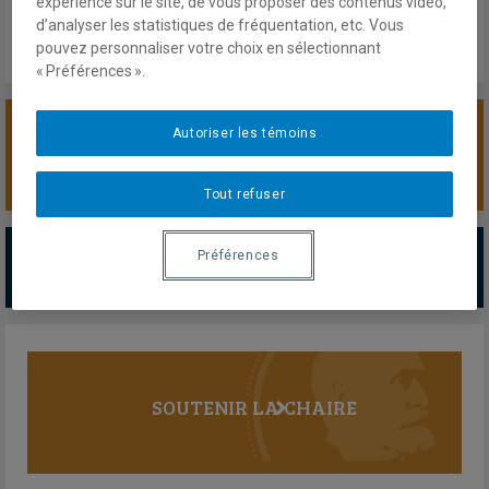
expérience sur le site, de vous proposer des contenus vidéo,
d’analyser les statistiques de fréquentation, etc. Vous
pouvez personnaliser votre choix en sélectionnant
« Préférences ».
Autoriser les témoins
SOUTENIR LA CHAIRE
Tout refuser
PARTENAIRES MAJEURS
Préférences
Tous les partenaires
SOUTENIR LA CHAIRE