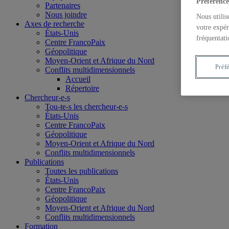
Préférence
Partenaires
Nous joindre
Nous utilis
Axes de recherche
votre expér
États-Unis
fréquentati
Centre FrancoPaix
Géopolitique
Moyen-Orient et Afrique du Nord
Préf
Conflits multidimensionnels
Accueil
Répertoire
Chercheur-e-s
Tou-te-s les chercheur-e-s
États-Unis
Centre FrancoPaix
Géopolitique
Moyen-Orient et Afrique du Nord
Conflits multidimensionnels
Publications
Toutes les publications
États-Unis
Centre FrancoPaix
Géopolitique
Moyen-Orient et Afrique du Nord
Conflits multidimensionnels
Formation