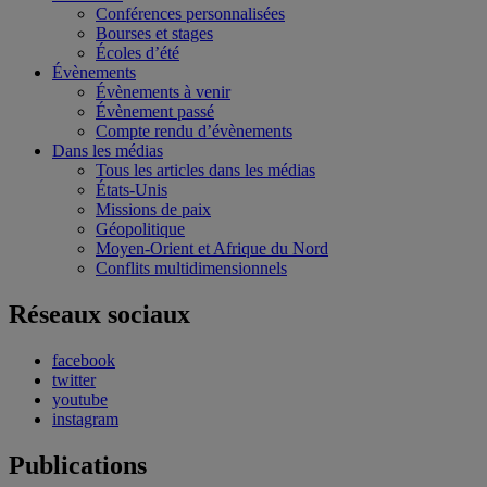
Conférences personnalisées
Bourses et stages
Écoles d’été
Évènements
Évènements à venir
Évènement passé
Compte rendu d’évènements
Dans les médias
Tous les articles dans les médias
États-Unis
Missions de paix
Géopolitique
Moyen-Orient et Afrique du Nord
Conflits multidimensionnels
Réseaux sociaux
facebook
twitter
youtube
instagram
Publications