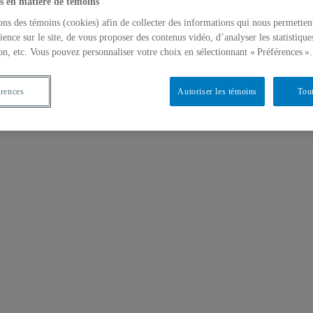
s en matière de témoins
ons des témoins (cookies) afin de collecter des informations qui nous permetten
ience sur le site, de vous proposer des contenus vidéo, d’analyser les statistique
on, etc. Vous pouvez personnaliser votre choix en sélectionnant « Préférences ».
érences
Autoriser les témoins
Tout