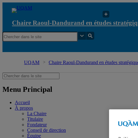
Chaire Raoul-Dandurand en études stratégiq
UQAM
Chaire Raoul-Dandurand en études stratégique
Menu Principal
Accueil
À propos
La Chaire
Titulaire
Fondateur
Conseil de direction
Équipe