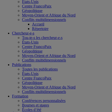
États-Unis
Centre FrancoPaix
Géopolitique
Moyen-Orient et Afrique du Nord
Conflits multidimensionnels
Accueil
Répertoire
Chercheur-e-s
Tou-te-s les chercheur-e-s
États-Unis
Centre FrancoPaix
Géopolitique
Moyen-Orient et Afrique du Nord
Conflits multidimensionnels
Publications
Toutes les publications
États-Unis
Centre FrancoPaix
Géopolitique
Moyen-Orient et Afrique du Nord
Conflits multidimensionnels
Formation
Conférences personnalisées
Bourses et stages
Écoles d’été