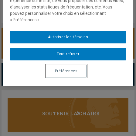
expérience sur le site, de vous proposer des contenus vidéo,
d’analyser les statistiques de fréquentation, etc. Vous
pouvez personnaliser votre choix en sélectionnant
« Préférences ».
Autoriser les témoins
SOUTENIR LA CHAIRE
Tout refuser
PARTENAIRES MAJEURS
Préférences
Tous les partenaires
SOUTENIR LA CHAIRE