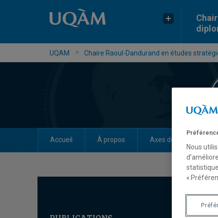
Chair
dipl
UQAM
Chaire Raoul-Dandurand en études stratégiq
Préférence
Accueil
À propos
Axes de recherche
Nous utili
d’améliore
statistiqu
« Préféren
Préfé
PUBLICATIONS