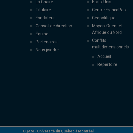
La Chaire
États-Unis
Titulaire
Centre FrancoPaix
Fondateur
Géopolitique
Conseil de direction
Moyen-Orient et
Afrique du Nord
Équipe
Conflits
Partenaires
multidimensionnels
Nous joindre
Accueil
Répertoire
UQAM -
Université du Québec à Montréal