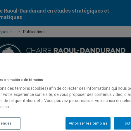
e Raoul-Dandurand en études stratégiques et
omatiques
ues e...
Publications
s en matière de témoins
Chercheur-e-s
Publications
Formation
Évèn
sons des témoins (cookies) afin de collecter des informations qui nous 
r votre expérience sur le site, de vous proposer des contenus vidéo, d’a
es de fréquentation, etc. Vous pouvez personnaliser votre choix en séle
ces ».
rences
Autoriser les témoins
Tout