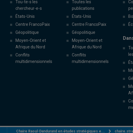
Tou-te-s les
Toutes les
Co
chercheur-e-s
publications
pe
États-Unis
États-Unis
Bo
Centre FrancoPaix
Centre FrancoPaix
Éc
Géopolitique
Géopolitique
Dans
Moyen-Orient et
Moyen-Orient et
Afrique du Nord
Afrique du Nord
To
le
Conflits
Conflits
multidimensionnels
multidimensionnels
Ét
Mi
Gé
Mo
Af
Co
mu
Chaire Raoul-Dandurand en études stratégiques e...
chaire.st