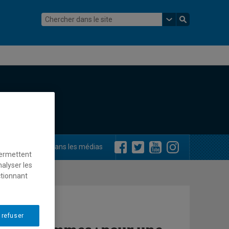
ements
Dans les médias
permettent
nalyser les
ctionnant
 refuser