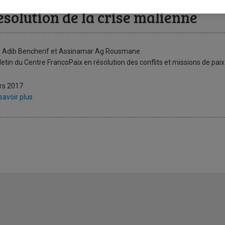
oix et perspectives sur le(s) rôle
ésolution de la crise malienne
 Adib Bencherif et Assinamar Ag Rousmane
letin du Centre FrancoPaix en résolution des conflits et missions de paix 
rs 2017
savoir plus