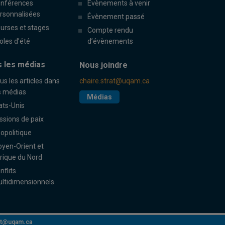
nférences
Évènements à venir
rsonnalisées
Évènement passé
urses et stages
Compte rendu
oles d’été
d’évènements
 les médias
Nous joindre
us les articles dans
chaire.strat@uqam.ca
s médias
Médias
ats-Unis
ssions de paix
opolitique
yen-Orient et
rique du Nord
nflits
ltidimensionnels
rat@uqam.ca