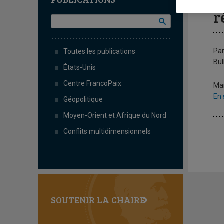
V
r
Par
Toutes les publications
Bul
États-Unis
Centre FrancoPaix
Ma
En 
Géopolitique
Moyen-Orient et Afrique du Nord
Conflits multidimensionnels
SOUTENIR LA CHAIRE