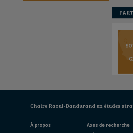
PART
SO
C
Chaire Raoul-Dandurand en études strat
À propos
Axes de recherche