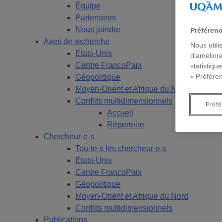
Équipe
Partenaires
Nous joindre
Préféren
Axes de recherche
Nous utili
États-Unis
d’améliore
Centre FrancoPaix
statistiqu
« Préfére
Géopolitique
Moyen-Orient et Afrique du Nord
Conflits multidimensionnels
Préf
Accueil
Répertoire
Chercheur-e-s
Tou-te-s les chercheur-e-s
États-Unis
Centre FrancoPaix
Géopolitique
Moyen-Orient et Afrique du Nord
Conflits multidimensionnels
Publications