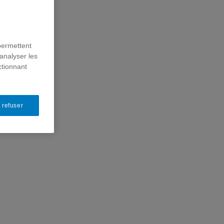
permettent
analyser les
ctionnant
 refuser