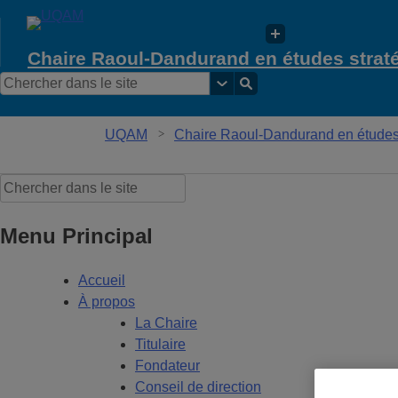
Chaire Raoul-Dandurand en études strat
UQAM
Chaire Raoul-Dandurand en études s
Menu Principal
Accueil
À propos
La Chaire
Titulaire
Fondateur
Conseil de direction