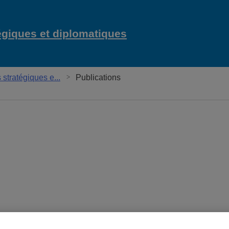
égiques et diplomatiques
Chaire Raoul-Dandu
tratégiques e...
Publications