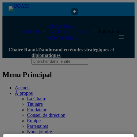
Chaire Raoul-Dandurand en études stratégiques et diplomatiques
Chaire Raoul-
UQAM
Dandurand en études
Publications
stratégiques e...
Chaire Raoul-Dandurand en études stratégiques et
diplomatiques
Menu Principal
Accueil
À propos
La Chaire
Titulaire
Fondateur
Conseil de direction
Équipe
Partenaires
Nous joindre