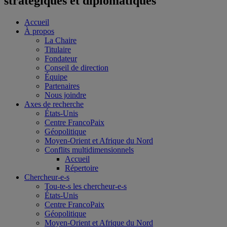
stratégiques et diplomatiques
Accueil
À propos
La Chaire
Titulaire
Fondateur
Conseil de direction
Équipe
Partenaires
Nous joindre
Axes de recherche
États-Unis
Centre FrancoPaix
Géopolitique
Moyen-Orient et Afrique du Nord
Conflits multidimensionnels
Accueil
Répertoire
Chercheur-e-s
Tou-te-s les chercheur-e-s
États-Unis
Centre FrancoPaix
Géopolitique
Moyen-Orient et Afrique du Nord