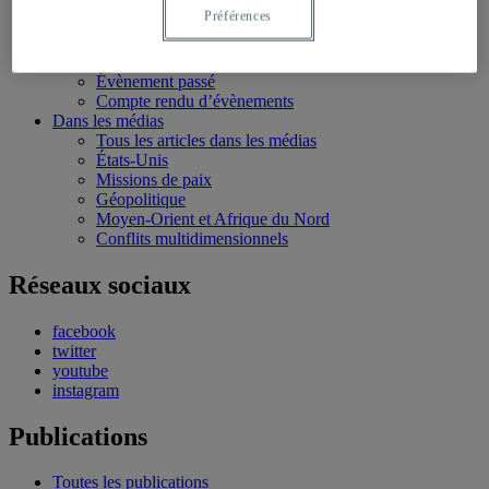
Bourses et stages
Préférences
Écoles d’été
Évènements
Évènements à venir
Évènement passé
Compte rendu d’évènements
Dans les médias
Tous les articles dans les médias
États-Unis
Missions de paix
Géopolitique
Moyen-Orient et Afrique du Nord
Conflits multidimensionnels
Réseaux sociaux
facebook
twitter
youtube
instagram
Publications
Toutes les publications