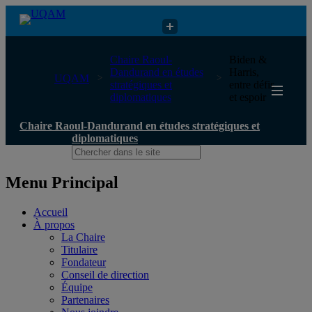
Chaire Raoul-Dandurand en études stratégiques et diplomatiques
Chaire Raoul-
Biden &
Dandurand en études
Harris,
UQAM
stratégiques et
entre défis
diplomatiques
et espoir
Chaire Raoul-Dandurand en études stratégiques et
diplomatiques
Menu Principal
Accueil
À propos
La Chaire
Titulaire
Fondateur
Conseil de direction
Équipe
Partenaires