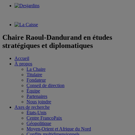
Chaire Raoul-Dandurand en études
stratégiques et diplomatiques
Accueil
À propos
La Chaire
Titulaire
Fondateur
Conseil de direction
Équipe
Partenaires
Nous joindre
Axes de recherche
États-Unis
Centre FrancoPaix
Géopolitique
Moyen-Orient et Afrique du Nord
Conflits multidimensionnels