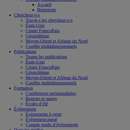
Accueil
Répertoire
Chercheur-e-s
Tou-te-s les chercheur-e-s
États-Unis
Centre FrancoPaix
Géopolitique
Moyen-Orient et Afrique du Nord
Conflits multidimensionnels
Publications
Toutes les publications
États-Unis
Centre FrancoPaix
Géopolitique
Moyen-Orient et Afrique du Nord
Conflits multidimensionnels
Formation
Conférences personnalisées
Bourses et stages
Écoles d’été
Évènements
Évènements à venir
Évènement passé
Compte rendu d’évènements
Dans les médias