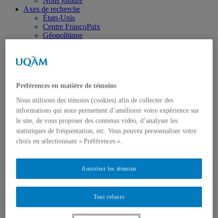
Nous joindre
Axes de recherche
États-Unis
Centre FrancoPaix
Géopolitique
Moyen-Orient et Afrique du Nord
Conflits multidimensionnels
Accueil
Répertoire
Chercheur-e-s
Préférences en matière de témoins
Tou-te-s les chercheur-e-s
États-Unis
Nous utilisons des témoins (cookies) afin de collecter des
Centre FrancoPaix
informations qui nous permettent d’améliorer votre expérience sur
Géopolitique
le site, de vous proposer des contenus vidéo, d’analyser les
Moyen-Orient et Afrique du Nord
statistiques de fréquentation, etc. Vous pouvez personnaliser votre
Conflits multidimensionnels
Publications
choix en sélectionnant « Préférences ».
Toutes les publications
États-Unis
Centre FrancoPaix
Autoriser les témoins
Géopolitique
Moyen-Orient et Afrique du Nord
Conflits multidimensionnels
Tout refuser
Formation
Conférences personnalisées