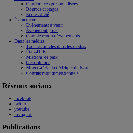
Conférences personnalisées
Bourses et stages
Écoles d’été
Évènements
Évènements à venir
Évènement passé
Compte rendu d’évènements
Dans les médias
Tous les articles dans les médias
États-Unis
Missions de paix
Géopolitique
Moyen-Orient et Afrique du Nord
Conflits multidimensionnels
Réseaux sociaux
facebook
twitter
youtube
instagram
Publications