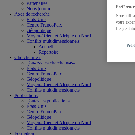
Partenaires
Préférence
Nous joindre
Axes de recherche
Nous utilis
États-Unis
votre expér
Centre FrancoPaix
fréquentati
Géopolitique
Moyen-Orient et Afrique du Nord
Conflits multidimensionnels
Préf
Accueil
Répertoire
Chercheur-e-s
Tou-te-s les chercheur-e-s
États-Unis
Centre FrancoPaix
Géopolitique
Moyen-Orient et Afrique du Nord
Conflits multidimensionnels
Publications
Toutes les publications
États-Unis
Centre FrancoPaix
Géopolitique
Moyen-Orient et Afrique du Nord
Conflits multidimensionnels
Formation