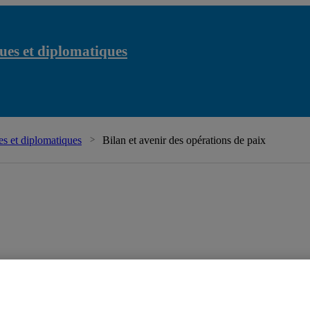
ues et diplomatiques
s et diplomatiques
Bilan et avenir des opérations de paix