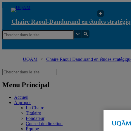
Chaire Raoul-Dandurand en études stratégiq
UQAM
Chaire Raoul-Dandurand en études stratégique
Menu Principal
Accueil
À propos
La Chaire
Titulaire
Fondateur
Conseil de direction
Équipe