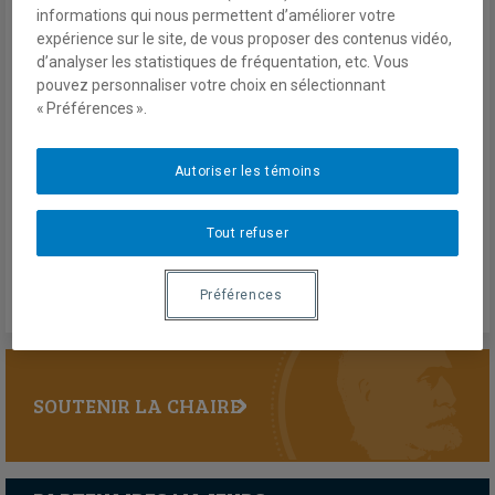
informations qui nous permettent d’améliorer votre
The Centre FrancoPaix invited professors David R. Black and Kim
expérience sur le site, de vous proposer des contenus vidéo,
Richard Nossal to share their thoughts on, and analyses of, the
d’analyser les statistiques de fréquentation, etc. Vous
Trudeau government’s foreign policy, notably its claim that
pouvez personnaliser votre choix en sélectionnant
“Canada is back”. Bruno Charbonneau, director of the Centre,
« Préférences ».
conducted the exchange.
Autoriser les témoins
Novembre 2016
En savoir plus
Tout refuser
Préférences
SOUTENIR LA CHAIRE