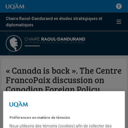
Chaire Raoul-Dandurand en études stratégiques et
diplomatiques
« Canada is back ». The Centre
FrancoPaix discussion on
Canadian Foreign Policy
Par Bruno Charbonneau
Bulletin Centre FrancoPaix in Conflict Resolution and Peace
Préférences en matière de témoins
Missions | Vol.1 No.9
Nous utilisons des témoins (cookies) afin de collecter des