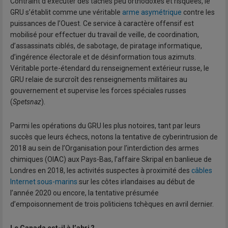
Contraint d’exécuter des tâches peu orthodoxes et risquées, le
GRU s’établit comme une véritable
arme asymétrique
contre les
puissances de l’Ouest. Ce service à caractère offensif est
mobilisé pour effectuer du travail de veille, de coordination,
d’assassinats ciblés, de sabotage, de piratage informatique,
d’ingérence électorale et de désinformation tous azimuts.
Véritable porte-étendard du renseignement extérieur russe, le
GRU relaie de surcroît des renseignements militaires au
gouvernement et supervise les forces spéciales russes
(
Spetsnaz
).
Parmi les opérations du GRU les plus notoires, tant par leurs
succès que leurs échecs, notons la tentative de cyberintrusion de
2018 au sein de l’Organisation pour l’interdiction des armes
chimiques (OIAC) aux Pays-Bas, l’affaire Skripal en banlieue de
Londres en 2018, les activités suspectes à proximité des
câbles
Internet sous-marins
sur les côtes irlandaises au début de
l’année 2020 ou encore, la tentative présumée
d’empoisonnement de trois politiciens tchèques en avril dernier.