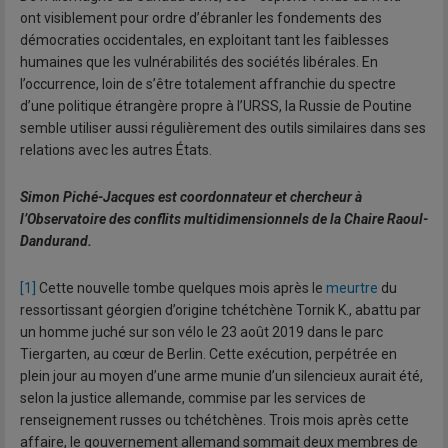
ont visiblement pour ordre d’ébranler les fondements des
démocraties occidentales, en exploitant tant les faiblesses
humaines que les vulnérabilités des sociétés libérales. En
l’occurrence, loin de s’être totalement affranchie du spectre
d’une politique étrangère propre à l’URSS, la Russie de Poutine
semble utiliser aussi régulièrement des outils similaires dans ses
relations avec les autres États.
Simon Piché-Jacques est coordonnateur et chercheur à
l’Observatoire des conflits multidimensionnels de la Chaire Raoul-
Dandurand.
[1]
Cette nouvelle tombe quelques mois après le
meurtre
du
ressortissant géorgien d’origine tchétchène Tornik K., abattu par
un homme juché sur son vélo le 23 août 2019 dans le parc
Tiergarten, au cœur de Berlin. Cette exécution, perpétrée en
plein jour au moyen d’une arme munie d’un silencieux aurait été,
selon la justice allemande, commise par les services de
renseignement russes ou tchétchènes. Trois mois après cette
affaire, le gouvernement allemand sommait deux membres de