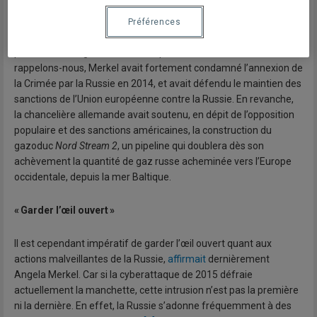
Entre souplesse et fermeté à l’égard de la Russie, la chancelière
allemande s’est pourtant montrée pragmatique quant à la
Préférences
poursuite de ses relations avec Moscou, jugeant qu’il était
préférable, malgré tout, de faire preuve de « flexibilité ». Car
rappelons-nous, Merkel avait fortement condamné l’annexion de
la Crimée par la Russie en 2014, et avait défendu le maintien des
sanctions de l’Union européenne contre la Russie. En revanche,
la chancelière allemande avait soutenu, en dépit de l’opposition
populaire et des sanctions américaines, la construction du
gazoduc
Nord Stream 2
, un pipeline qui doublera dès son
achèvement la quantité de gaz russe acheminée vers l’Europe
occidentale, depuis la mer Baltique.
« Garder l’œil ouvert »
Il est cependant impératif de garder l’œil ouvert quant aux
actions malveillantes de la Russie,
affirmait
dernièrement
Angela Merkel. Car si la cyberattaque de 2015 défraie
actuellement la manchette, cette intrusion n’est pas la première
ni la dernière. En effet, la Russie s’adonne fréquemment à des