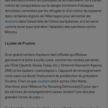
des électeurs envers les politiques de la chancelière. On y parlait
même de conspirations sur le danger imminent d’attaques
terroristes commises par les réfugiés et d’un retour du nazisme
dans certaines régions de l’Allemagne pour alimenter les
divisions
dans l’ensemble de l’Union européenne, et s’en servir
comme levier pour entraîner l’abandon des sanctions contre
Moscou.
Le
joker
de Poutine
Si un grand nombre d’acteurs tant officiels qu’officieux
garnissent la boîte à outils russe, comme les médias parrainés
par l’État (
Sputnik
,
Russia Today
, etc.), l’Internet Research Agency
(IRA) et les
hackers
« patriotiques », l’appareil de renseignement
reste sans nul doute l’instrument de prédilection du président
Poutine. C’est ce que
soutient
entre autres Clint Watts,
chercheur pour l’Alliance for Securing Democracy
[3]
pour qui «
les services de renseignement russes restent l’une des plus
grandes forces du pays. »