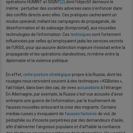
opérations HUMINT et SIGINT
[2]
dont l’objectif demeure le
même : perturber des sociétés adverses sans s’enfoncer dans
des conflits directs avec elles. Ces pratiques cacheraient un
modus operandi
, mêlant les campagnes de propagande, de
désinformation et de salissage (
kompromat
), aux nouvelles
technologies de l’information. Ces
techniques
sont fortement
influencées par celles qu’employaient jadis les services secrets
de l’URSS, pour qui aucune distinction majeure n’existait entre la
propagande et les opérations clandestines, ni même entre la
diplomatie et la violence politique.
En effet,
cette posture stratégique
propre à la Russie, dont les
rouages nous renvoient souvent à des techniques « KGBistes »,
fait l’objet, dans bien des cas, de vives
accusations
à l’étranger.
En Allemagne, par exemple, la Russie s’est vue accusée d’avoir
entrepris une guerre de l’information, par le truchement de
fausses nouvelles entourant la crise des migrants. Certains
médias russes y évoquaient de
fausses histoires
de viol, de
pédophilie ou d’inceste perpétrées par des demandeurs d’asile,
afin d’alimenter l’angoisse populaire et d’affaiblir la confiance