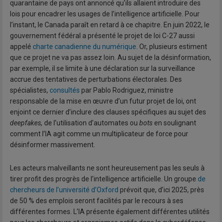
quarantaine de pays ont annoncé qu’ils allaient introduire des
lois pour encadrer les usages de l’intelligence artificielle. Pour
l’instant, le Canada paraît en retard à ce chapitre. En juin 2022, le
gouvernement fédéral a présenté le projet de loi C-27 aussi
appelé
charte canadienne du numérique
. Or, plusieurs estiment
que ce projet ne va pas assez loin. Au sujet de la désinformation,
par exemple, il se limite à une déclaration sur la surveillance
accrue des tentatives de perturbations électorales. Des
spécialistes,
consultés
par Pablo Rodriguez, ministre
responsable de la mise en œuvre d’un futur projet de loi, ont
enjoint ce dernier d’inclure des clauses spécifiques au sujet des
deepfakes,
de l’utilisation d’automates ou
bots
en soulignant
comment l’IA agit comme un multiplicateur de force pour
désinformer massivement.
Les acteurs malveillants ne sont heureusement pas les seuls à
tirer profit des progrès de l’intelligence artificielle. Un groupe
de
chercheurs de l’université d’Oxford
prévoit que, d’ici 2025, près
de 50 % des emplois seront facilités par le recours à ses
différentes formes. L’IA présente également différentes utilités