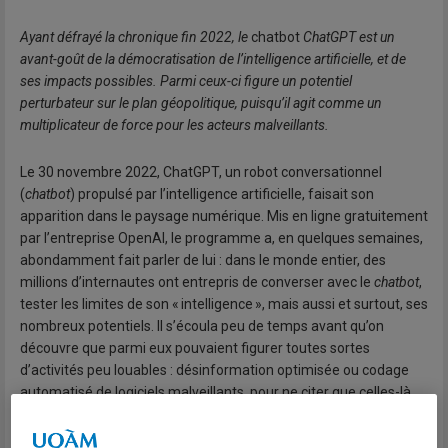
Ayant défrayé la chronique fin 2022, le
chatbot
ChatGPT est un
avant-goût de la démocratisation de l’intelligence artificielle, et de
ses impacts possibles. Parmi ceux-ci figure un potentiel
perturbateur sur le plan géopolitique, puisqu’il agit comme un
multiplicateur de force pour les acteurs malveillants.
Le 30 novembre 2022, ChatGPT, un robot conversationnel
(
chatbot
) propulsé par l’intelligence artificielle, faisait son
apparition dans le paysage numérique. Mis en ligne gratuitement
par l’entreprise OpenAI, le programme a, en quelques semaines,
abondamment fait parler de lui : dans le monde entier, des
millions d’internautes ont entrepris de converser avec le
chatbot
,
tester les limites de son « intelligence », mais aussi et surtout, ses
nombreux potentiels. Il s’écoula peu de temps avant qu’on
découvre que parmi eux pouvaient figurer toutes sortes
d’activités peu louables : désinformation optimisée ou codage
automatisé de logiciels malveillants, pour ne citer que celles-là.
Qu’il s’agisse de ChatGPT ou d’autres innovations similaires, la