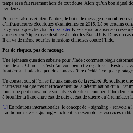
temps et se fait rarement hors de tout doute. Alors qu’un bon signal do
périlleux.
Pour ces raisons et bien d’autres, le but et le message de nombreuses c
d’infrastructures électriques ukrainiennes en 2015. Là où certains cons
la cyberattaque cherchait à
dissuader
Kiev de nationaliser son réseau é
arme cybernétique russe destinée à cibler les États-Unis. Dans un cas
Il en va de même pour les intrusions chinoises contre l’Inde.
Pas de risques, pas de message
Une épineuse question subsiste pour l’Inde : comment réagir désorma
pareille à la Chine — c’est d’ailleurs peut-être déjà le cas. Reste à sa
frontière au Ladakh a peu de chances d’être décidé à coup de piratage
Un constat qui, si l’on se fie aux canons de la
realpolitik
, souligne une
n’attesteraient que très inefficacement de la détermination d’un État
joueur ne peut convaincre son adversaire de se coucher. L’incident s
à brouiller la ligne entre état de paix et état de guerre qu’à remplacer 
[1]
En relations internationales, le concept de « signaling » renvoie 
traditionnels de « signaling » incluent par exemple les exercices milita