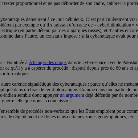
it rester proportionnel et ne pas déborder de son cadre, calibrer la port
yberattaques demeurent à ce jour nébuleux. C’est particulièrement vrai d’
idèrent par exemple qu’il s’agissait d’un acte de « cyberintimidation » 
lectrique (en partie détenu par des oligarques russes), et d’autres enco
 comme dans l’autre, un constat s’impose : si la cyberattaque avait pou
is ? Habituée à
échanger des coups
dans le cyberespace avec le Pakistan,
voir ce qu’il y a à espérer du procédé : disputé depuis près de 60 ans et 
s informatiques.
 autre carence signalétique des cyberattaques : parce qu’elles ne mettent 
 impliqué dans un bras de fer diplomatique. Comme dans une partie de po
ino-indien semble donc appuyer
un argument
déjà défendu par de nombreu
la guerre telle que nous la connaissons.
à l’ensemble de procédés non-verbaux que les États emploient pour commu
ires, le déploiement de flottes dans certaines zones géographiques, etc.