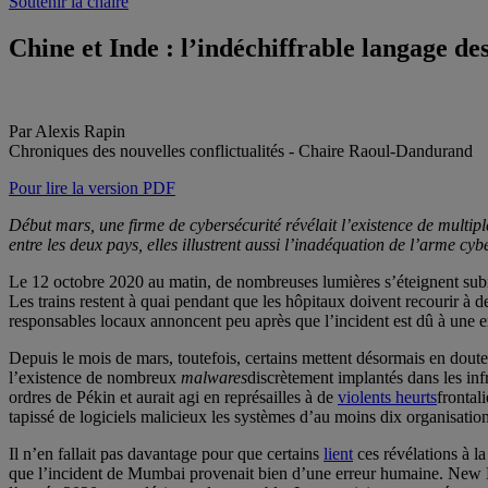
Soutenir la chaire
Chine et Inde : l’indéchiffrable langage de
Par Alexis Rapin
Chroniques des nouvelles conflictualités - Chaire Raoul-Dandurand
Pour lire la version PDF
Début mars, une firme de cybersécurité révélait l’existence de multipl
entre les deux pays, elles illustrent aussi l’inadéquation de l’arme c
Le 12 octobre 2020 au matin, de nombreuses lumières s’éteignent sub
Les trains restent à quai pendant que les hôpitaux doivent recourir à de
responsables locaux annoncent peu après que l’incident est dû à une 
Depuis le mois de mars, toutefois, certains mettent désormais en doute
l’existence de nombreux
malwares
discrètement implantés dans les inf
ordres de Pékin et aurait agi en représailles à de
violents heurts
frontal
tapissé de logiciels malicieux les systèmes d’au moins dix organisatio
Il n’en fallait pas davantage pour que certains
lient
ces révélations à l
que l’incident de Mumbai provenait bien d’une erreur humaine. New Del