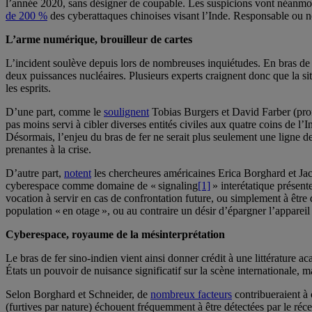
l’année 2020, sans désigner de coupable. Les suspicions vont néanmoi
de 200 %
des cyberattaques chinoises visant l’Inde. Responsable ou 
L’arme numérique, brouilleur de cartes
L’incident soulève depuis lors de nombreuses inquiétudes. En bras de 
deux puissances nucléaires. Plusieurs experts craignent donc que la situ
les esprits.
D’une part, comme le
soulignent
Tobias Burgers et David Farber (prof
pas moins servi à cibler diverses entités civiles aux quatre coins de l’In
Désormais, l’enjeu du bras de fer ne serait plus seulement une ligne de
prenantes à la crise.
D’autre part,
notent
les chercheures américaines Erica Borghard et Jacqu
cyberespace comme domaine de « signaling
[1]
» interétatique présent
vocation à servir en cas de confrontation future, ou simplement à être d
population « en otage », ou au contraire un désir d’épargner l’appareil m
Cyberespace, royaume de la mésinterprétation
Le bras de fer sino-indien vient ainsi donner crédit à une littérature 
États un pouvoir de nuisance significatif sur la scène internationale,
Selon Borghard et Schneider, de
nombreux facteurs
contribueraient à 
(furtives par nature) échouent fréquemment à être détectées par le récep