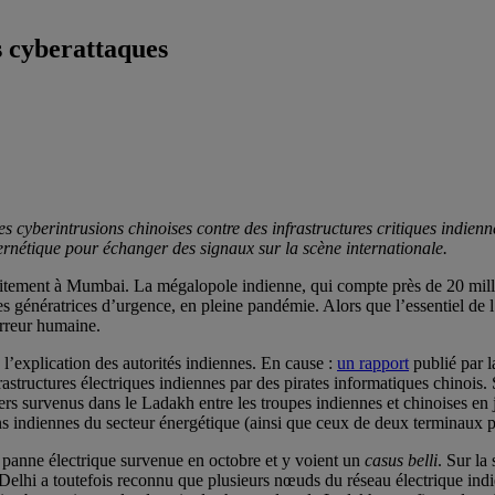
s cyberattaques
es cyberintrusions chinoises contre des infrastructures critiques indienn
ybernétique pour échanger des signaux sur la scène internationale.
itement à Mumbai. La mégalopole indienne, qui compte près de 20 milli
s génératrices d’urgence, en pleine pandémie. Alors que l’essentiel de l’
erreur humaine.
 l’explication des autorités indiennes. En cause :
un rapport
publié par l
rastructures électriques indiennes par des pirates informatiques chinois.
iers survenus dans le Ladakh entre les troupes indiennes et chinoises e
ns indiennes du secteur énergétique (ainsi que ceux de deux terminaux p
a panne électrique survenue en octobre et y voient un
casus belli
. Sur la
hi a toutefois reconnu que plusieurs nœuds du réseau électrique indien