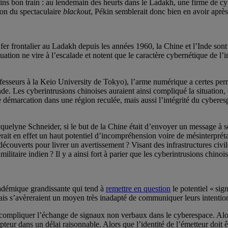
ns bon train : au lendemain des heurts dans le Ladakh, une firme de cy
non du spectaculaire
blackout
, Pékin semblerait donc bien en avoir après
fer frontalier au Ladakh depuis les années 1960, la Chine et l’Inde so
ation ne vire à l’escalade et notent que le caractère cybernétique de l’in
esseurs à la Keio University de Tokyo), l’arme numérique a certes permi
de. Les cyberintrusions chinoises auraient ainsi compliqué la situation, en
 démarcation dans une région reculée, mais aussi l’intégrité du cyberespa
elyne Schneider, si le but de la Chine était d’envoyer un message à son v
erait en effet un haut potentiel d’incompréhension voire de mésinterpréta
écouverts pour livrer un avertissement ? Visant des infrastructures civile
ilitaire indien ? Il y a ainsi fort à parier que les cyberintrusions chinois
académique grandissante qui tend à
remettre en question
le potentiel « sig
 mais s’avèreraient un moyen très inadapté de communiquer leurs intention
compliquer l’échange de signaux non verbaux dans le cyberespace. Alors
teur dans un délai raisonnable. Alors que l’identité de l’émetteur doit ê