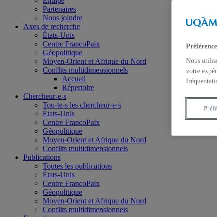
Équipe
Partenaires
Nous joindre
Axes de recherche
États-Unis
Centre FrancoPaix
Préférence
Géopolitique
Moyen-Orient et Afrique du Nord
Nous utilis
Conflits multidimensionnels
votre expér
Accueil
fréquentati
Répertoire
Chercheur-e-s
Tou-te-s les chercheur-e-s
Préf
États-Unis
Centre FrancoPaix
Géopolitique
Moyen-Orient et Afrique du Nord
Conflits multidimensionnels
Publications
Toutes les publications
États-Unis
Centre FrancoPaix
Géopolitique
Moyen-Orient et Afrique du Nord
Conflits multidimensionnels