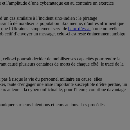
ée et l’amplitude d’une cyberattaque est au contraire un exercice
un cas similaire à l’incident sino-indien : le piratage
visant à démoraliser la population ukrainienne, d’autres affirment que
re que l’Ukraine a simplement servi de
banc d’essai
à une nouvelle
r objectif d’envoyer un message, celui-ci est resté éminemment ambigu.
 celle-ci pourrait décider de mobiliser ses capacités pour rendre la
ayant causé plusieurs centaines de morts de chaque côté, le tracé de la
pas à risque la vie du personnel militaire en cause, elles
ker, faute d’engager une mise importante susceptible d’être perdue, un
x auteurs : la cyberconflictualité, pour l’heure, contribue davantage
niquer sur leurs intentions et leurs actions. Les procédés