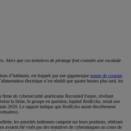
es. Alors que ces tentatives de piratage font craindre une escalade
ons d’habitants, est frappée par une gigantesque
panne de courant
.
alimentation électrique n’est rétabli que quatre heures plus tard, les
a firme de cybersécurité américaine Recorded Future, révélant
 Selon la firme, le groupe en question, baptisé RedEcho, serait aux
n juin 2020. Le rapport indique que RedEcho aurait discrètement
ortuaires).
 sellette, les autorités indiennes campent sur leurs positions, réitérant
 avaient été visés par des tentatives de cyberattaques au cours de