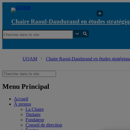
Chaire Raoul-Dandurand en études stratégiq
UQAM
Chaire Raoul-Dandurand en études stratégique
Menu Principal
Accueil
À propos
La Chaire
Titulaire
Fondateur
Conseil de direction