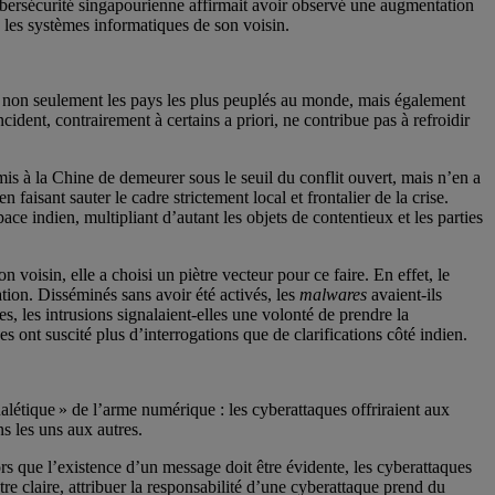
bersécurité singapourienne affirmait avoir observé une augmentation
 les systèmes informatiques de son voisin.
nt non seulement les pays les plus peuplés au monde, mais également
cident, contrairement à certains a priori, ne contribue pas à refroidir
s à la Chine de demeurer sous le seuil du conflit ouvert, mais n’en a
 faisant sauter le cadre strictement local et frontalier de la crise.
ce indien, multipliant d’autant les objets de contentieux et les parties
oisin, elle a choisi un piètre vecteur pour ce faire. En effet, le
tion. Disséminés sans avoir été activés, les
malwares
avaient-ils
s, les intrusions signalaient-elles une volonté de prendre la
es ont suscité plus d’interrogations que de clarifications côté indien.
nalétique » de l’arme numérique : les cyberattaques offriraient aux
s les uns aux autres.
 que l’existence d’un message doit être évidente, les cyberattaques
tre claire, attribuer la responsabilité d’une cyberattaque prend du