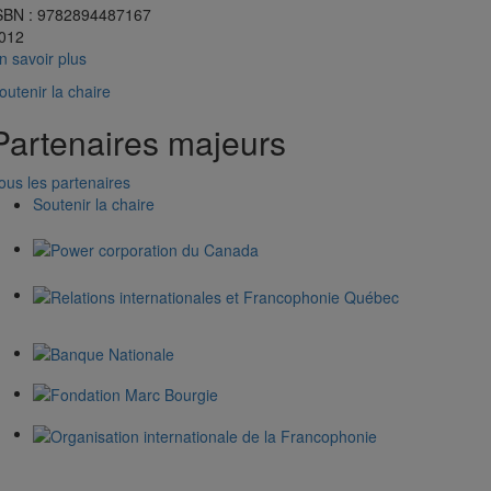
SBN : 9782894487167
012
n savoir plus
outenir la chaire
Partenaires majeurs
ous les partenaires
Soutenir la chaire