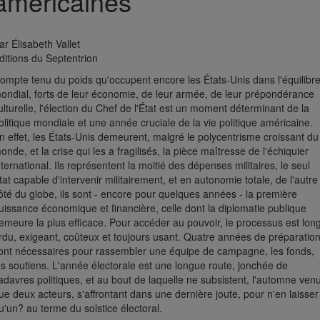
américaines
ar Élisabeth Vallet
ditions du Septentrion
ompte tenu du poids qu'occupent encore les États-Unis dans l'équilibr
ondial, forts de leur économie, de leur armée, de leur prépondérance
ulturelle, l'élection du Chef de l'État est un moment déterminant de la
olitique mondiale et une année cruciale de la vie politique américaine.
n effet, les États-Unis demeurent, malgré le polycentrisme croissant du
onde, et la crise qui les a fragilisés, la pièce maîtresse de l'échiquier
nternational. Ils représentent la moitié des dépenses militaires, le seul
tat capable d'intervenir militairement, et en autonomie totale, de l'autre
ôté du globe, ils sont - encore pour quelques années - la première
uissance économique et financière, celle dont la diplomatie publique
emeure la plus efficace. Pour accéder au pouvoir, le processus est long
rdu, exigeant, coûteux et toujours usant. Quatre années de préparatio
ont nécessaires pour rassembler une équipe de campagne, les fonds,
es soutiens. L'année électorale est une longue route, jonchée de
adavres politiques, et au bout de laquelle ne subsistent, l'automne venu
ue deux acteurs, s'affrontant dans une dernière joute, pour n'en laisser
u'un? au terme du solstice électoral.