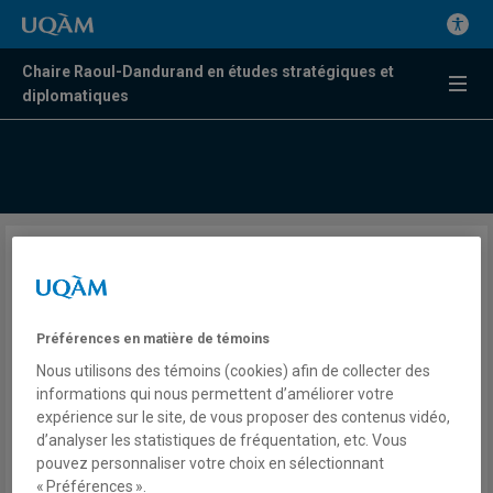
Chaire Raoul-Dandurand en études stratégiques et
diplomatiques
Coopération
interinstitutionnelle : De la
compatibilité entre l’ONU et
Préférences en matière de témoins
l’Union européenne dans la
Nous utilisons des témoins (cookies) afin de collecter des
informations qui nous permettent d’améliorer votre
gestion de crise
expérience sur le site, de vous proposer des contenus vidéo,
d’analyser les statistiques de fréquentation, etc. Vous
pouvez personnaliser votre choix en sélectionnant
« Préférences ».
Par Thierry Tardy