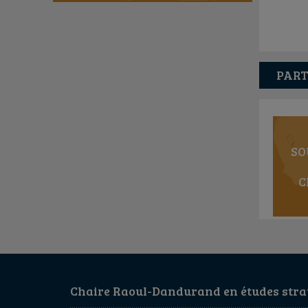
PART
SO
C
Chaire Raoul-Dandurand en études strat