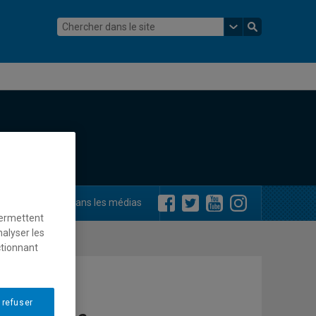
ements
Dans les médias
permettent
nalyser les
ctionnant
 refuser