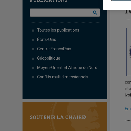
C
r
Toutes les publications
États-Unis
Centre FrancoPaix
Géopolitique
Moyen-Orient et Afrique du Nord
Conflits multidimensionnels
con
réc
ivo
En 
SOUTENIR LA CHAIRE