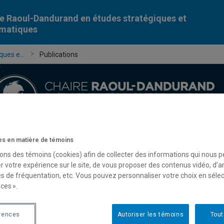
e Raoul-Dandurand en études stratégiques et
omatiques
ues e...
Publications
s en matière de témoins
Chercheur-e-s
Publications
Formation
Évèn
sons des témoins (cookies) afin de collecter des informations qui nous 
r votre expérience sur le site, de vous proposer des contenus vidéo, d’a
es de fréquentation, etc. Vous pouvez personnaliser votre choix en séle
ces ».
rences
Autoriser les témoins
Tout