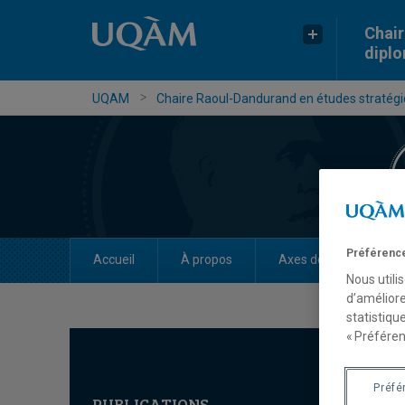
Chair
dipl
UQAM
Chaire Raoul-Dandurand en études stratégiq
Préférence
Accueil
À propos
Axes de recherche
Nous utili
d’améliore
statistiqu
« Préféren
Préfé
PUBLICATIONS