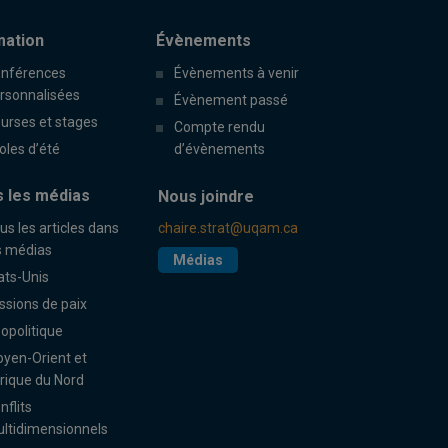
mation
Évènements
nférences
Évènements à venir
rsonnalisées
Évènement passé
urses et stages
Compte rendu
oles d’été
d’évènements
 les médias
Nous joindre
us les articles dans
chaire.strat@uqam.ca
s médias
Médias
ats-Unis
ssions de paix
opolitique
yen-Orient et
rique du Nord
nflits
ltidimensionnels