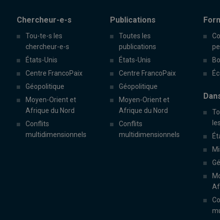
Chercheur-e-s
Publications
For
Tou-te-s les
Toutes les
Co
chercheur-e-s
publications
pe
États-Unis
États-Unis
Bo
Centre FrancoPaix
Centre FrancoPaix
Éc
Géopolitique
Géopolitique
Dans
Moyen-Orient et
Moyen-Orient et
Afrique du Nord
Afrique du Nord
To
le
Conflits
Conflits
multidimensionnels
multidimensionnels
Ét
Mi
Gé
Mo
Af
Co
mu