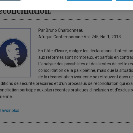
ôte d’Ivoire: les possibilités et li
éconciliation.
Par Bruno Charbonneau
Afrique Contemporaine Vol. 245, No. 1, 2013.
En Côte d’Ivoire, malgré les déclarations d’intention
aux réformes sont nombreux, et parfois en contradic
L’analyse des possibilités et des limites de cette 
consolidation de la paix piétine, mais que la situati
de la réconciliation ivoirienne se retrouvent dans un
ditions de sécurité précaires et d’un processus de réconciliation qui exa
onciliation participe aux plus récentes pratiques d’inclusion et d’exclusion
irienne.
savoir plus