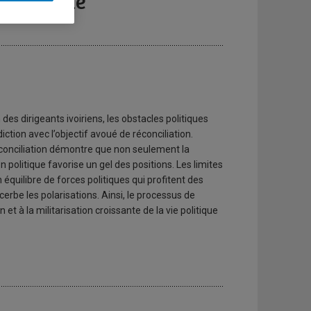
mites d’une
 des dirigeants ivoiriens, les obstacles politiques
tion avec l’objectif avoué de réconciliation.
réconciliation démontre que non seulement la
on politique favorise un gel des positions. Les limites
 équilibre de forces politiques qui profitent des
cerbe les polarisations. Ainsi, le processus de
 et à la militarisation croissante de la vie politique