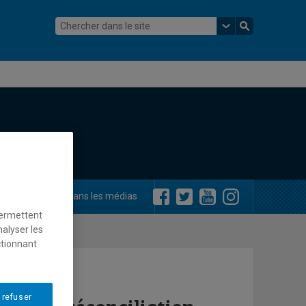
ements
Dans les médias
permettent
nalyser les
ctionnant
 refuser