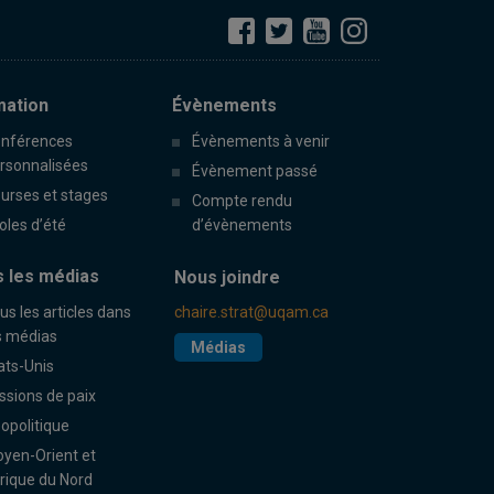
mation
Évènements
nférences
Évènements à venir
rsonnalisées
Évènement passé
urses et stages
Compte rendu
oles d’été
d’évènements
 les médias
Nous joindre
us les articles dans
chaire.strat@uqam.ca
s médias
Médias
ats-Unis
ssions de paix
opolitique
yen-Orient et
rique du Nord