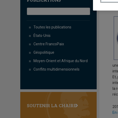
C
Toutes les publications
États-Unis
Centre FrancoPaix
Géopolitique
Moyen-Orient et Afrique du Nord
une
Conflits multidimensionnels
int
Et,
int
la 
réc
SOUTENIR LA CHAIRE
20
En 