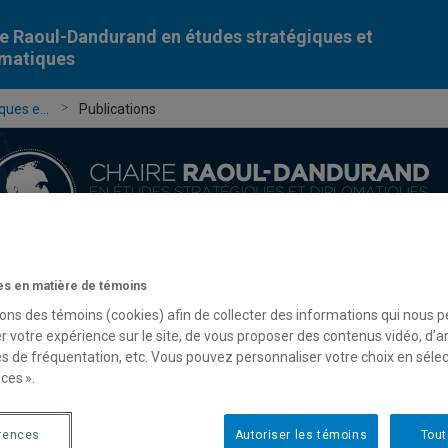
e Raoul-Dandurand en études stratégiques et
omatiques
ues e...
Publications
s en matière de témoins
Chercheur-e-s
Publications
Formation
Évèn
sons des témoins (cookies) afin de collecter des informations qui nous 
r votre expérience sur le site, de vous proposer des contenus vidéo, d’a
es de fréquentation, etc. Vous pouvez personnaliser votre choix en séle
ces ».
rences
Autoriser les témoins
Tout