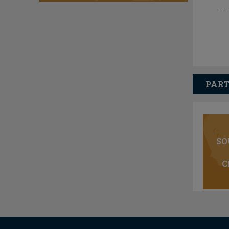
PART
SO
C