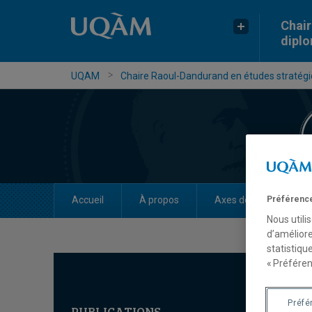
Chair
dipl
UQAM
Chaire Raoul-Dandurand en études stratégiq
Préférence
Accueil
À propos
Axes de recherche
Nous utili
d’améliore
statistiqu
« Préféren
Préfé
PUBLICATIONS