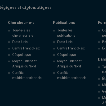
égiques et diplomatiques
Chercheur-e-s
Publications
For
Tou-te-s les
Toutes les
Co
chercheur-e-s
publications
pe
États-Unis
États-Unis
Bo
Centre FrancoPaix
Centre FrancoPaix
Éc
Géopolitique
Géopolitique
Dans
Moyen-Orient et
Moyen-Orient et
Afrique du Nord
Afrique du Nord
To
le
Conflits
Conflits
multidimensionnels
multidimensionnels
Ét
Mi
Gé
Mo
Af