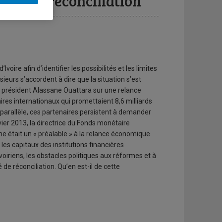
es d’une réconciliation
Ivoire afin d’identifier les possibilités et les limites
usieurs s’accordent à dire que la situation s’est
 président Alassane Ouattara sur une relance
res internationaux qui promettaient 8,6 milliards
parallèle, ces partenaires persistent à demander
nvier 2013, la directrice du Fonds monétaire
nne était un « préalable » à la relance économique.
t les capitaux des institutions financières
ivoiriens, les obstacles politiques aux réformes et à
 de réconciliation. Qu’en est-il de cette