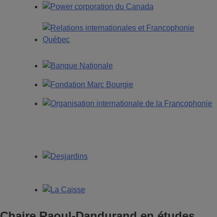
Chaire Raoul-Dandurand en études