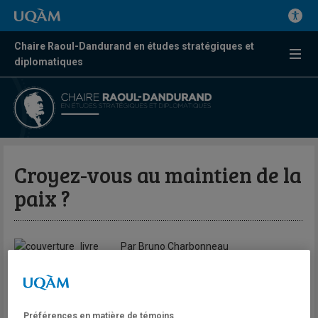
Chaire Raoul-Dandurand en études stratégiques et
diplomatiques
Croyez-vous au maintien de la
paix ?
Par Bruno Charbonneau
Options politiques
Lors de son allocution à la réunion des ministres de la Défense
des pays participant aux missions de paix de l’ONU à Vancouver,
Préférences en matière de témoins