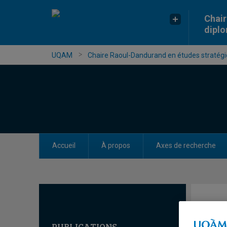
Chair
dipl
UQAM
Chaire Raoul-Dandurand en études stratégiq
Accueil
À propos
Axes de recherche
PUBLICATIONS