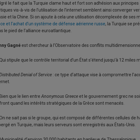
gré le fait que la Turquie clame haut et fort son adhésion aux principe
itiques vis-à-vis de l’utilisation de l’internet semblent ainsi converger ve
sie et la Chine. Si on ajoute à cela une utilisation décomplexée de ses
ce et l’achat d’un système de défense aérienne russe
, la Turquie se p
s le pied de l’alliance euroatlantique.
nny Gagné
est chercheur à l’Observatoire des conflits multidimensionn
Qui stipule que le contrôle territorial d’un État s’étend jusqu’à 12 miles 
Distributed Denial of Service
: ce type d’attaque vise à compromettre l’a
ernet.
Bien que le lien entre
Anonymous Greece
et le gouvernement grec ne soit 
front quand les intérêts stratégiques de la Grèce sont menacés.
On ne sait pas si le groupe, qui est composé de différentes cellules de h
ergé en Turquie, mais leurs serveurs sont enregistrés aux États-Unis.
Municipalité d’environ 30 000 habitants en banlieue de Thessalonique.