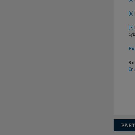
[6]
[7]
cyb
Pou
8 
En 
PART