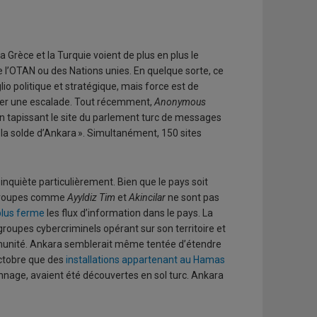
 Grèce et la Turquie voient de plus en plus le
 l’OTAN ou des Nations unies. En quelque sorte, ce
io politique et stratégique, mais force est de
ser une escalade. Tout récemment,
Anonymous
n tapissant le site du parlement turc de messages
 la solde d’Ankara ». Simultanément, 150 sites
nquiète particulièrement. Bien que le pays soit
 groupes comme
Ayyldiz Tim
et
Akincilar
ne sont pas
plus ferme
les flux d’information dans le pays. La
groupes cybercriminels opérant sur son territoire et
mmunité. Ankara semblerait même tentée d’étendre
octobre que des
installations appartenant au Hamas
nnage, avaient été découvertes en sol turc. Ankara