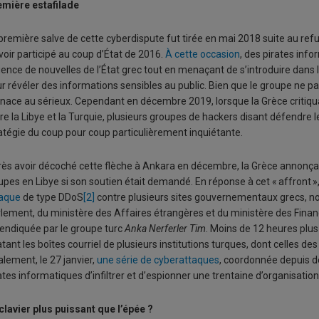
mière estafilade
première salve de cette cyberdispute fut tirée en mai 2018 suite au ref
voir participé au coup d’État de 2016.
À cette occasion
, des pirates inf
gence de nouvelles de l’État grec tout en menaçant de s’introduire dan
r révéler des informations sensibles au public. Bien que le groupe ne pa
ace au sérieux. Cependant en décembre 2019, lorsque la Grèce critiqua
re la Libye et la Turquie, plusieurs groupes de hackers disant défendre
atégie du coup pour coup particulièrement inquiétante.
ès avoir décoché cette flèche à Ankara en décembre, la Grèce annonça en
upes en Libye si son soutien était demandé. En réponse à cet « affront », 
taque
de type DDoS
[2]
contre plusieurs sites gouvernementaux grecs, n
lement, du ministère des Affaires étrangères et du ministère des Financ
endiquée par le groupe turc
Anka Nerferler Tim
. Moins de 12 heures plus
atant les boîtes courriel de plusieurs institutions turques, dont celles de
alement, le 27 janvier,
une série de cyberattaques
, coordonnée depuis d
ates informatiques d’infiltrer et d’espionner une trentaine d’organisat
clavier plus puissant que l’épée ?