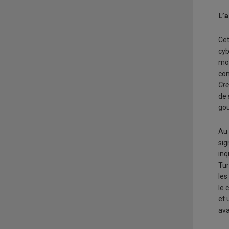
L’a
Cet
cyb
mod
con
Gre
de 
gou
Au 
sig
inq
Tur
les
le 
et 
ava