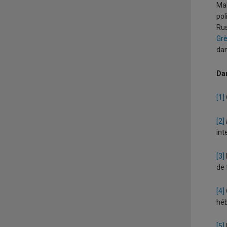
Mal
pol
Rus
Grè
dan
Da
[1]
[2]
int
[3]
de 
[4]
héb
[5]