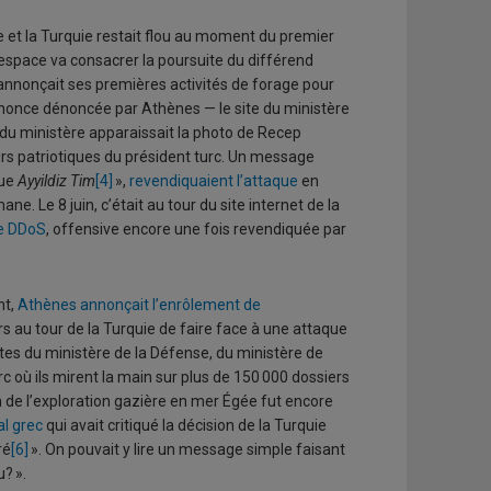
ce et la Turquie restait flou au moment du premier
espace va consacrer la poursuite du différend
 annonçait ses premières activités de forage pour
annonce dénoncée par Athènes — le site du ministère
te du ministère apparaissait la photo de Recep
urs patriotiques du président turc. Un message
que
Ayyildiz Tim
[4]
»,
revendiquaient l’attaque
en
Le 8 juin, c’était au tour du site internet de la
pe DDoS
, offensive encore une fois revendiquée par
nt,
Athènes annonçait l’enrôlement de
s au tour de la Turquie de faire face à une attaque
ites du ministère de la Défense, du ministère de
c où ils mirent la main sur plus de 150 000 dossiers
 de l’exploration gazière en mer Égée fut encore
al grec
qui avait critiqué la décision de la Turquie
ré
[6]
». On pouvait y lire un message simple faisant
? ».