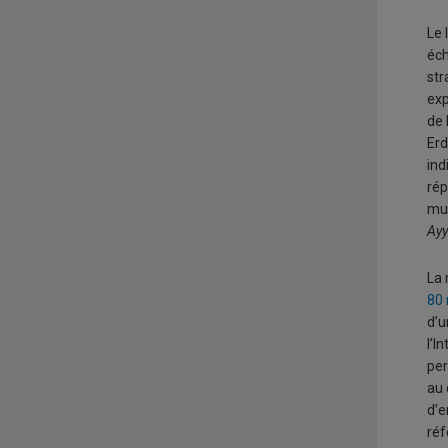
Le 
éch
str
exp
de 
Erd
ind
rép
mun
Ayy
La 
80
d’u
l’I
per
au 
d’e
réf