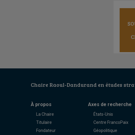
SO
C
Chaire Raoul-Dandurand en études strat
À propos
Axes de recherche
La Chaire
États-Unis
Titulaire
Centre FrancoPaix
Fondateur
Géopolitique