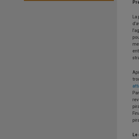
Pre
La 
d’a
l’a
pou
men
ent
str
Apr
tro
at
Par
rev
pir
Fin
pir
Le 