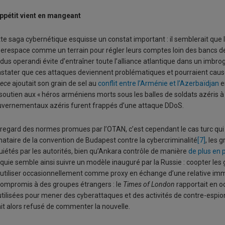
ppétit vient en mangeant
te saga cybernétique esquisse un constat important : il semblerait que la
erespace comme un terrain pour régler leurs comptes loin des bancs de
us operandi évite d’entraîner toute l’alliance atlantique dans un imbrogl
stater que ces attaques deviennent problématiques et pourraient cau
ece
ajoutait son grain de sel au
conflit entre l’Arménie et l’Azerbaïdjan
e
soutien aux « héros arméniens morts sous les balles de soldats azéris à
vernementaux azéris furent frappés d’une attaque DDoS.
regard des normes promues par l’OTAN, c’est cependant le cas turc qui i
nataire de la convention de Budapest contre la cybercriminalité
[7]
, les
uiétés par les autorités, bien qu’Ankara contrôle de manière
de plus en 
quie semble ainsi suivre un modèle inauguré par la Russie : coopter les 
 utiliser occasionnellement comme proxy en échange d’une relative i
compromis à des groupes étrangers : le
Times of London
rapportait en 
utilisées pour mener des cyberattaques et des activités de contre-espio
it alors refusé de commenter la nouvelle.