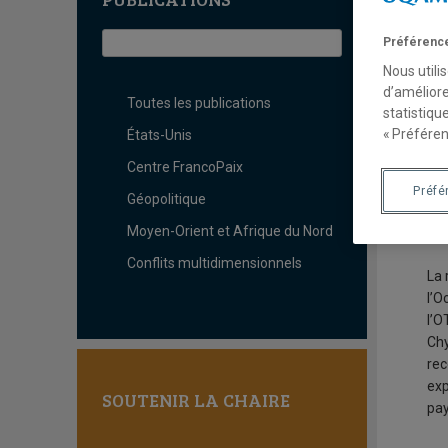
D
Préférence
Pa
Nous utili
Chr
d’améliore
Toutes les publications
statistiqu
« Préféren
États-Unis
Pou
Centre FrancoPaix
Dep
Préfé
Géopolitique
leu
sei
Moyen-Orient et Afrique du Nord
Conflits multidimensionnels
La 
l’O
l’O
Chy
rec
exp
SOUTENIR LA CHAIRE
pay