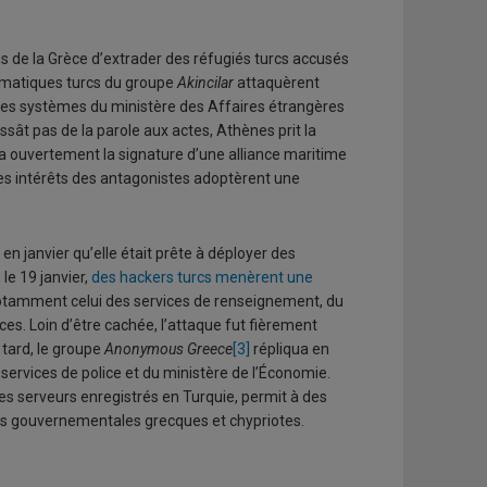
us de la Grèce d’extrader des réfugiés turcs accusés
ormatiques turcs du groupe
Akincilar
attaquèrent
s les systèmes du ministère des Affaires étrangères
ssât pas de la parole aux actes, Athènes prit la
 ouvertement la signature d’une alliance maritime
 les intérêts des antagonistes adoptèrent une
 janvier qu’elle était prête à déployer des
le 19 janvier,
des hackers turcs menèrent une
otamment celui des services de renseignement, du
es. Loin d’être cachée, l’attaque fut fièrement
 tard, le groupe
Anonymous Greece
[3]
répliqua en
s services de police et du ministère de l’Économie.
es serveurs enregistrés en Turquie, permit à des
ions gouvernementales grecques et chypriotes.