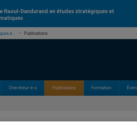
e Raoul-Dandurand en études stratégiques et
omatiques
ues e...
Publications
Chercheur-e-s
Publications
Formation
Évèn