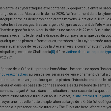
lien entre les cyberattaques et le contentieux géopolitique entre la Grè
ange de coups. Mais à partir de mai 2020, l’affrontement dans le cyber
atégique entre les deux pays par d’autres moyens. Alors que la Turquie
loiter les réserves gazières au large de Chypre au courant de l’été — 
l’Intérieur grec fut à nouveau la cible d’une attaque le 22 mai. Sur le si
ogan, avec en toile de fond le drapeau de son pays, ainsi que des disco
iquait que des pirates informatiques, membres de la « cyberarmée tur
onse au manque de respect de la Grèce envers la communauté musulmane. 
icipalité grecque de Chalkidonia
[5]
d’être
victime d’une attaque de ty
ildiz Tim
.
réponse de la Grèce fut presque immédiate. Une semaine après l’incide
 nouveaux hackers
au sein de ses services de renseignement. Ce fut alor
ne tout autre envergure alors que des pirates s’introduisirent dans les s
ntérieur et dans les bases de données médicales du système de santé tur
sonnels, plaçant Ankara dans une situation embarrassante. La question
centre d’une attaque turque en août. En effet,
le site internet d’un journ
nvoyer une nouvelle flotte d’exploration au large de la Crète fut « défigu
érence à la présence navale turque : « The Turks are here. Where are you