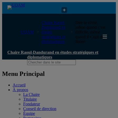
Chaire Raoul-Dandurand en études stratégiques et diplomatiques
Chaire Raoul-
Dire la vérité,
Dandurand en
même quand c’est
UQAM
études
difficile, même
stratégiques et
quand il s’agit des
diplomatiques
Biden
Chaire Raoul-Dandurand en études stratégiques et
diplomatiques
Menu Principal
Accueil
À propos
La Chaire
Titulaire
Fondateur
Conseil de direction
Équipe