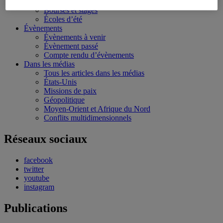
Conférences personnalisées
Bourses et stages
Écoles d’été
Évènements
Évènements à venir
Évènement passé
Compte rendu d’évènements
Dans les médias
Tous les articles dans les médias
États-Unis
Missions de paix
Géopolitique
Moyen-Orient et Afrique du Nord
Conflits multidimensionnels
Réseaux sociaux
facebook
twitter
youtube
instagram
Publications