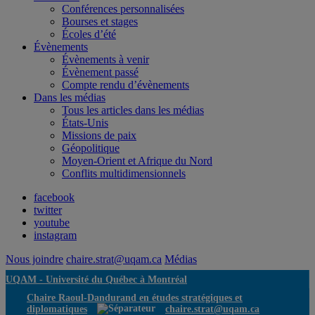
Conférences personnalisées
Bourses et stages
Écoles d’été
Évènements
Évènements à venir
Évènement passé
Compte rendu d’évènements
Dans les médias
Tous les articles dans les médias
États-Unis
Missions de paix
Géopolitique
Moyen-Orient et Afrique du Nord
Conflits multidimensionnels
facebook
twitter
youtube
instagram
Nous joindre
chaire.strat@uqam.ca
Médias
UQAM -
Université du Québec à Montréal
Chaire Raoul-Dandurand en études stratégiques et
diplomatiques
chaire.strat@uqam.ca